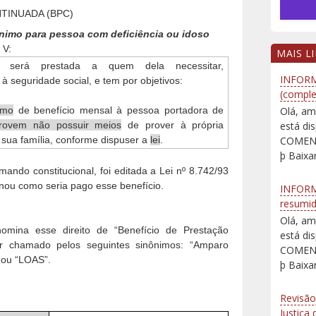
TINUADA (BPC)
ínimo para pessoa com deficiência ou idoso
 V:
MAIS L
al será prestada a quem dela necessitar,
INFORM
 seguridade social, e tem por objetivos:
(comple
imo
de benefício mensal à pessoa portadora de
Olá, am
rovem não possuir meios
de prover à própria
está d
 sua família, conforme dispuser a
lei
.
COMENT
þ Baixar
ando constitucional, foi editada a Lei nº 8.742/93
linou como seria pago esse benefício.
INFORM
resumi
Olá, am
omina esse direito de “Benefício de Prestação
está d
r chamado pelos seguintes sinônimos: “Amparo
COMENT
” ou “LOAS”.
þ Baixar
Revisão
Justiça