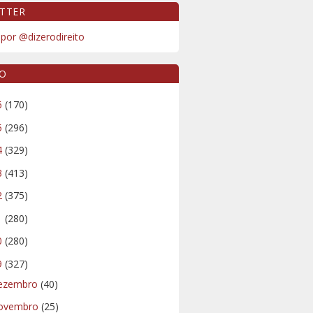
TTER
por @dizerodireito
VO
6
(170)
5
(296)
4
(329)
3
(413)
2
(375)
1
(280)
0
(280)
9
(327)
ezembro
(40)
ovembro
(25)