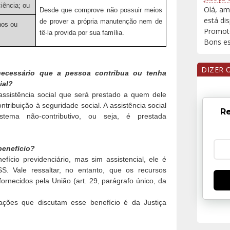
iência; ou
Olá, am
Desde que comprove não possuir meios
está di
de prover a própria manutenção nem de
nos ou
Promoto
tê-la provida por sua família.
Bons est
DIZER 
 necessário que a pessoa contribua ou tenha
ial?
ssistência social que será prestado a quem dele
tribuição à seguridade social. A assistência social
Re
tema não-contributivo, ou seja, é prestada
benefício?
cio previdenciário, mas sim assistencial, ele é
S. Vale ressaltar, no entanto, que os recursos
rnecidos pela União (art. 29, parágrafo único, da
ações que discutam esse benefício é da Justiça