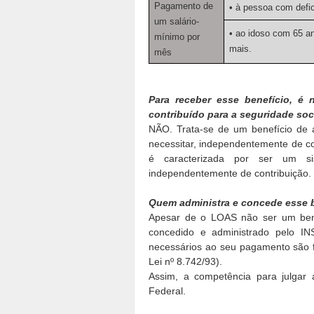
Pagamento de
• à pessoa com defic
um salário-
• ao idoso com 65 a
mínimo por
mais.
mês
Para receber esse benefício, é
contribuído para a seguridade soc
NÃO. Trata-se de um benefício de a
necessitar, independentemente de con
é caracterizada por ser um sis
independentemente de contribuição.
Quem administra e concede esse 
Apesar de o LOAS não ser um benefí
concedido e administrado pelo INS
necessários ao seu pagamento são fo
Lei nº 8.742/93).
Assim, a competência para julgar 
Federal.