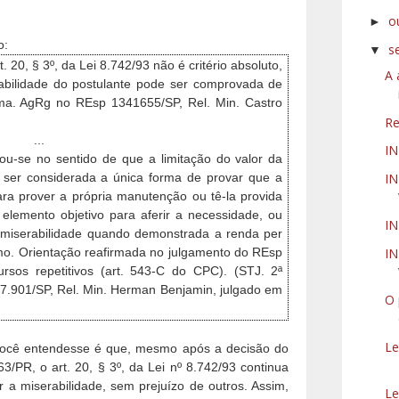
o
►
o:
s
▼
rt. 20, § 3º, da Lei 8.742/93 não é critério absoluto,
A 
bilidade do postulante pode ser comprovada de
urma. AgRg no REsp 1341655/SP, Rel. Min. Castro
Re
...
I
icou-se no sentido de que a limitação do valor da
IN
e ser considerada a única forma de provar que a
ra prover a própria manutenção ou tê-la provida
 elemento objetivo para aferir a necessidade, ou
IN
 miserabilidade quando demonstrada a renda per
IN
nimo. Orientação reafirmada no julgamento do REsp
rsos repetitivos (art. 543-C do CPC). (STJ. 2ª
.901/SP, Rel. Min. Herman Benjamin, julgado em
O 
Le
você entendesse é que, mesmo após a decisão do
R, o art. 20, § 3º, da Lei nº 8.742/93 continua
r a miserabilidade, sem prejuízo de outros. Assim,
Le