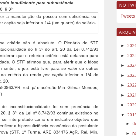
ndo insuficiente para subsistência
NO TWI
0, § 3º:
Tweets 
ver a manutenção da pessoa com deficiência ou
r capita seja inferior a 1/4 (um quarto) do salário-
ARQUI
sse critério não é absoluto. O Plenário do STF
202
►
titucionalidade do § 3º do art. 20 da Lei 8.742/93
202
siderar que o referido critério está defasado para
►
lidade. O STF afirmou que, para aferir que o idoso
202
►
manter, o juiz está livre para se valer de outros
 ao critério da renda
per capita
inferior a 1/4 do
202
►
. 20.
202
►
80963/PR, red. p/ o acórdão Min. Gilmar Mendes,
).
202
►
202
►
e inconstitucionalidade foi sem pronúncia de
t. 20, § 3º, da Lei nº 8.742/93 continua existindo no
201
▼
ser interpretado como um indicativo objetivo que
d
►
verificar a hipossuficiência econômica do postulante
prova (STF. 1ª Turma. ARE 834476 AgR, Rel. Min.
n
►