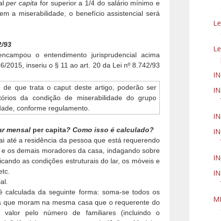
al
per capita
for superior a 1/4 do salário mínimo e
m a miserabilidade, o benefício assistencial será
Le
2/93
Le
 encampou o entendimento jurisprudencial acima
6/2015, inseriu o § 11 ao art. 20 da Lei nº 8.742/93
I
 de que trata o caput deste artigo, poderão ser
IN
atórios da condição de miserabilidade do grupo
lidade, conforme regulamento.
I
iar mensal
per capita
? Como isso é calculado?
IN
ai até a residência da pessoa que está requerendo
la e os demais moradores da casa, indagando sobre
I
icando as condições estruturais do lar, os móveis e
etc.
IN
al.
 é calculada da seguinte forma: soma-se todos os
MP
ia que moram na mesma casa que o requerente do
e valor pelo número de familiares (incluindo o