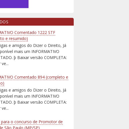
IDOS
ATIVO Comentado 1222 STF
to e resumido)
igas e amigos do Dizer o Direito, Já
isponível mais um INFORMATIVO
ADO. þ Baixar versão COMPLETA:
 ve...
ATIVO Comentado 894 (completo e
do)
igas e amigos do Dizer o Direito, Já
isponível mais um INFORMATIVO
ADO. þ Baixar versão COMPLETA:
 ve...
 para o concurso de Promotor de
 de São Paulo (MP/SP)