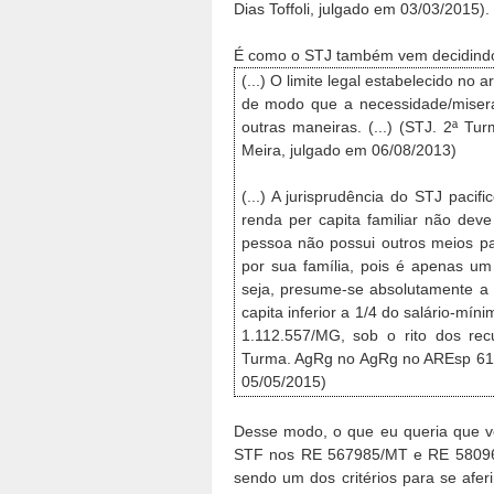
Dias Toffoli, julgado em 03/03/2015).
É como o STJ também vem decidind
(...) O limite legal estabelecido no a
de modo que a necessidade/misera
outras maneiras. (...) (STJ. 2ª T
Meira, julgado em 06/08/2013)
(...) A jurisprudência do STJ pacif
renda per capita familiar não dev
pessoa não possui outros meios pa
por sua família, pois é apenas um
seja, presume-se absolutamente a
capita inferior a 1/4 do salário-mí
1.112.557/MG, sob o rito dos recu
Turma. AgRg no AgRg no AREsp 617
05/05/2015)
Desse modo, o que eu queria que 
STF nos RE 567985/MT e RE 580963/P
sendo um dos critérios para se aferi