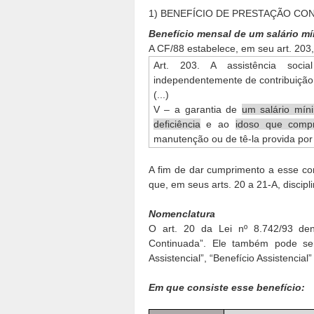
1) BENEFÍCIO DE PRESTAÇÃO CON
Benefício mensal de um salário m
A CF/88 estabelece, em seu art. 203,
Art. 203. A assistência soci
independentemente de contribuição à
(...)
V – a garantia de
um salário mín
deficiência
e ao
idoso que comp
manutenção ou de tê-la provida por
A fim de dar cumprimento a esse com
que, em seus arts. 20 a 21-A, discip
Nomenclatura
O art. 20 da Lei nº 8.742/93 den
Continuada”. Ele também pode se
Assistencial”, “Benefício Assistencial
Em que consiste esse benefício: