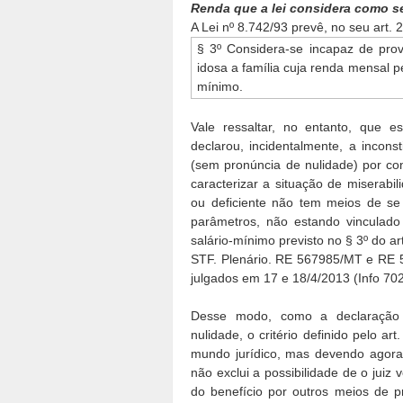
Renda que a lei considera como se
A Lei nº 8.742/93 prevê, no seu art. 2
§ 3º Considera-se incapaz de pro
idosa a família cuja renda mensal pe
mínimo.
Vale ressaltar, no entanto, que e
declarou, incidentalmente, a incons
(sem pronúncia de nulidade) por con
caracterizar a situação de miserabi
ou deficiente não tem meios de se 
parâmetros, não estando vinculado
salário-mínimo previsto no § 3º do art
STF. Plenário. RE 567985/MT e RE 5
julgados em 17 e 18/4/2013 (Info 702
Desse modo, como a declaração d
nulidade, o critério definido pelo ar
mundo jurídico, mas devendo agora 
não exclui a possibilidade de o juiz 
do benefício por outros meios de 