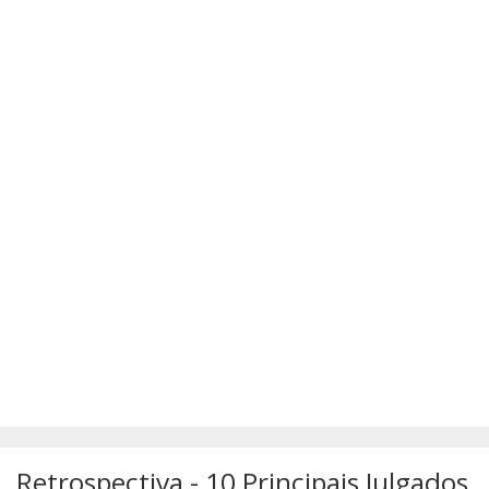
SÚMULAS
ATUALIZAÇÕES DOS LIVROS
Retrospectiva - 10 Principais Julgados