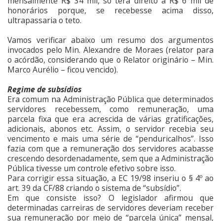
mensalmente R$ 34 mil, só terá direito a R$ 6 mil de
honorários porque, se recebesse acima disso,
ultrapassaria o teto.
Vamos verificar abaixo um resumo dos argumentos
invocados pelo Min. Alexandre de Moraes (relator para
o acórdão, considerando que o Relator originário – Min.
Marco Aurélio – ficou vencido).
Regime de subsídios
Era comum na Administração Pública que determinados
servidores recebessem, como remuneração, uma
parcela fixa que era acrescida de várias gratificações,
adicionais, abonos etc. Assim, o servidor recebia seu
vencimento e mais uma série de “penduricalhos”. Isso
fazia com que a remuneração dos servidores acabasse
crescendo desordenadamente, sem que a Administração
Pública tivesse um controle efetivo sobre isso.
Para corrigir essa situação, a EC 19/98 inseriu o § 4º ao
art. 39 da CF/88 criando o sistema de “subsídio”.
Em que consiste isso? O legislador afirmou que
determinadas carreiras de servidores deveriam receber
sua remuneração por meio de “parcela única” mensal,