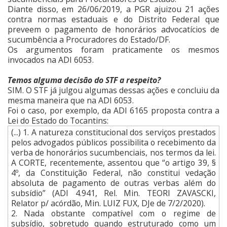
Diante disso, em 26/06/2019, a PGR ajuizou 21 ações
contra normas estaduais e do Distrito Federal que
preveem o pagamento de honorários advocatícios de
sucumbência a Procuradores do Estado/DF.
Os argumentos foram praticamente os mesmos
invocados na ADI 6053.
Temos alguma decisão do STF a respeito?
SIM. O STF já julgou algumas dessas ações e concluiu da
mesma maneira que na ADI 6053.
Foi o caso, por exemplo, da ADI 6165 proposta contra a
Lei do Estado do Tocantins:
(...) 1. A natureza constitucional dos serviços prestados
pelos advogados públicos possibilita o recebimento da
verba de honorários sucumbenciais, nos termos da lei.
A CORTE, recentemente, assentou que “o artigo 39, §
4º, da Constituição Federal, não constitui vedação
absoluta de pagamento de outras verbas além do
subsídio” (ADI 4.941, Rel. Min. TEORI ZAVASCKI,
Relator p/ acórdão, Min. LUIZ FUX, DJe de 7/2/2020).
2. Nada obstante compatível com o regime de
subsídio, sobretudo quando estruturado como um