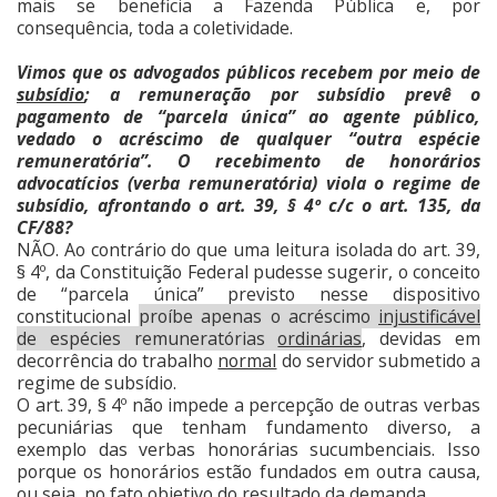
mais se beneficia a Fazenda Pública e, por
consequência, toda a coletividade.
Vimos que os advogados públicos recebem por meio de
subsídio
; a remuneração por subsídio prevê o
pagamento de “parcela única” ao agente público,
vedado o acréscimo de qualquer “outra espécie
remuneratória”. O recebimento de honorários
advocatícios (verba remuneratória) viola o regime de
subsídio, afrontando o art. 39, § 4º c/c o art. 135, da
CF/88?
NÃO. Ao contrário do que uma leitura isolada do art. 39,
§ 4º, da Constituição Federal pudesse sugerir, o conceito
de “parcela única” previsto nesse dispositivo
constitucional
proíbe apenas o acréscimo
injustificável
de espécies remuneratórias
ordinárias
, devidas em
decorrência do trabalho
normal
do servidor submetido a
regime de subsídio.
O art. 39, § 4º não impede a percepção de outras verbas
pecuniárias que tenham fundamento diverso, a
exemplo das verbas honorárias sucumbenciais. Isso
porque os honorários estão fundados em outra causa,
ou seja, no fato objetivo do resultado da demanda.