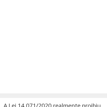
SÚMULAS
ATUALIZAÇÕES DOS LIVROS
A Lei 14.071/2020 realmente proibiu