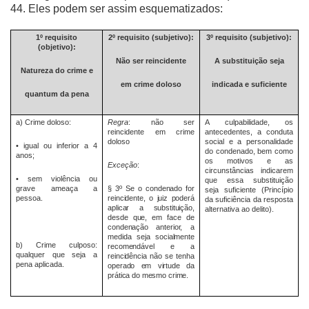
44. Eles podem ser assim esquematizados:
1º requisito
2º requisito (subjetivo):
3º requisito (subjetivo):
(objetivo):
Não ser reincidente
A substituição seja
Natureza do crime e
em crime doloso
indicada e suficiente
quantum da pena
a) Crime doloso:
Regra
: não ser
A culpabilidade, os
reincidente em crime
antecedentes, a conduta
doloso
social e a personalidade
• igual ou inferior a 4
do condenado, bem como
anos;
os motivos e as
Exceção
:
circunstâncias indicarem
• sem violência ou
que essa substituição
grave ameaça a
§ 3º Se o condenado for
seja suficiente (Princípio
pessoa.
reincidente, o juiz poderá
da suficiência da resposta
aplicar a substituição,
alternativa ao delito).
desde que, em face de
condenação anterior, a
medida seja socialmente
b) Crime culposo:
recomendável e a
qualquer que seja a
reincidência não se tenha
pena aplicada.
operado em virtude da
prática do mesmo crime.