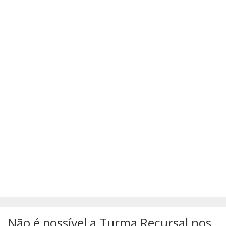
SÚMULAS
ATUALIZAÇÕES DOS LIVROS
Não é possível a Turma Recursal nos