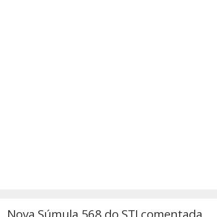
SÚMULAS
ATUALIZAÇÕES DOS LIVROS
Nova Súmula 568 do STJ comentada