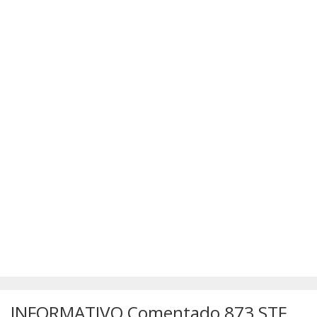
SÚMULAS
ATUALIZAÇÕES DOS LIVROS
INFORMATIVO Comentado 873 STF