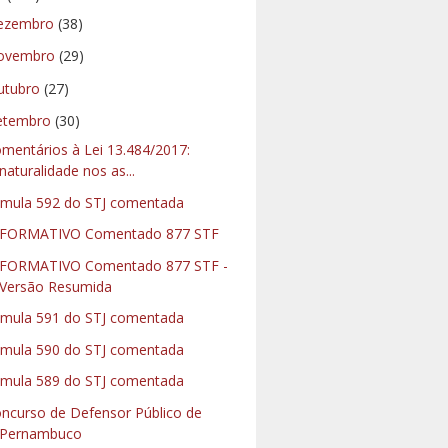
ezembro
(38)
ovembro
(29)
utubro
(27)
etembro
(30)
mentários à Lei 13.484/2017:
naturalidade nos as...
mula 592 do STJ comentada
NFORMATIVO Comentado 877 STF
FORMATIVO Comentado 877 STF -
Versão Resumida
mula 591 do STJ comentada
mula 590 do STJ comentada
mula 589 do STJ comentada
ncurso de Defensor Público de
Pernambuco