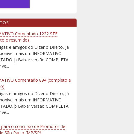
IDOS
ATIVO Comentado 1222 STF
to e resumido)
igas e amigos do Dizer o Direito, Já
isponível mais um INFORMATIVO
ADO. þ Baixar versão COMPLETA:
 ve...
ATIVO Comentado 894 (completo e
do)
igas e amigos do Dizer o Direito, Já
isponível mais um INFORMATIVO
ADO. þ Baixar versão COMPLETA:
 ve...
 para o concurso de Promotor de
 de São Paulo (MP/SP)