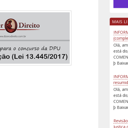
MAIS L
INFORM
(comple
Olá, am
está d
COMENT
þ Baixar
INFORM
resumi
Olá, am
está d
COMENT
þ Baixar
Revisão
Justiça