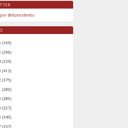
TTER
por @dizerodireito
VO
6
(169)
5
(296)
4
(329)
3
(413)
2
(375)
1
(280)
0
(280)
9
(327)
8
(340)
7
(337)