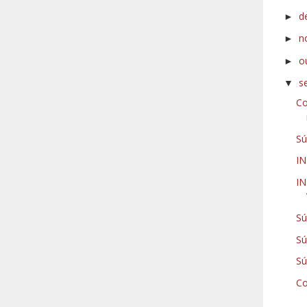
d
►
n
►
o
►
s
▼
Co
Sú
I
IN
Sú
Sú
Sú
Co