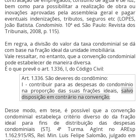
bem como para possibilitar a realização de obra ou
inovações aprovadas pela assembleia geral e pagar
eventuais indenizações, tributos, seguros etc (LOPES,
João Batista.
Condomínio
. 10ª ed. São Paulo: Revista dos
Tribunais, 2008, p. 115).
Em regra, a divisão do valor da taxa condominial se dá
com base na fração ideal da unidade imobiliária.
Vale ressaltar, no entanto, que a convenção condominial
pode estabelecer de maneira diversa.
É o que prevê o art. 1.336, I, do Código Civil:
Art. 1.336. São deveres do condômino:
I - contribuir para as despesas do condomínio
na proporção das suas frações ideais,
salvo
disposição em contrário na convenção
;
Desse modo, em tese, é possível que a convenção
condominial estabeleça critério diverso do da fração
ideal para fins de distribuição das despesas
condominiais (STJ. 4ª Turma. AgInt no AREsp
1.162.915/RS, Rel. Min. Luis Felipe Salomão, julgado em