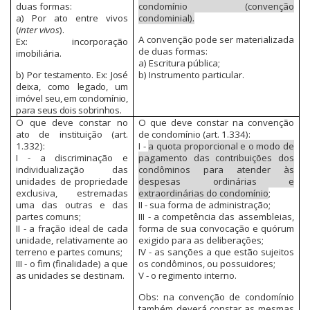
duas formas:
condomínio (convenção
a) Por ato entre vivos
condominial).
(
inter vivos
).
A convenção pode ser materializada
Ex: incorporação
de duas formas:
imobiliária.
a) Escritura pública;
b) Por testamento. Ex: José
b) Instrumento particular.
deixa, como legado, um
imóvel seu, em condomínio,
para seus dois sobrinhos.
O que deve constar no
O que deve constar na convenção
ato de instituição (art.
de condomínio (art. 1.334):
1.332):
I -
a quota proporcional e o modo de
I - a discriminação e
pagamento das contribuições dos
individualização das
condôminos para atender às
unidades de propriedade
despesas ordinárias e
exclusiva, estremadas
extraordinárias do condomínio
;
uma das outras e das
II - sua forma de administração;
partes comuns;
III - a competência das assembleias,
II - a fração ideal de cada
forma de sua convocação e quórum
unidade, relativamente ao
exigido para as deliberações;
terreno e partes comuns;
IV - as sanções a que estão sujeitos
III - o fim (finalidade) a que
os condôminos, ou possuidores;
as unidades se destinam.
V - o regimento interno.
Obs: na convenção de condomínio
também deverá constar as mesmas