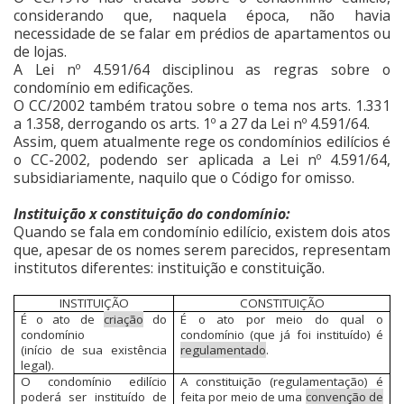
considerando que, naquela época, não havia
necessidade de se falar em prédios de apartamentos ou
de lojas.
A Lei nº 4.591/64 disciplinou as regras sobre o
condomínio em edificações.
O CC/2002 também tratou sobre o tema nos arts. 1.331
a 1.358, derrogando os arts. 1º a 27 da Lei nº 4.591/64.
Assim, quem atualmente rege os condomínios edilícios é
o CC-2002, podendo ser aplicada a Lei nº 4.591/64,
subsidiariamente, naquilo que o Código for omisso.
Instituição x constituição do condomínio:
Quando se fala em condomínio edilício, existem dois atos
que, apesar de os nomes serem parecidos, representam
institutos diferentes: instituição e constituição.
INSTITUIÇÃO
CONSTITUIÇÃO
É o ato de
criação
do
É o ato por meio do qual o
condomínio
condomínio (que já foi instituído) é
(início de sua existência
regulamentado
.
legal).
O condomínio edilício
A constituição (regulamentação) é
poderá ser instituído de
feita por meio de uma
convenção de