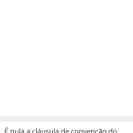
SÚMULAS
ATUALIZAÇÕES DOS LIVROS
É nula a cláusula de convenção do