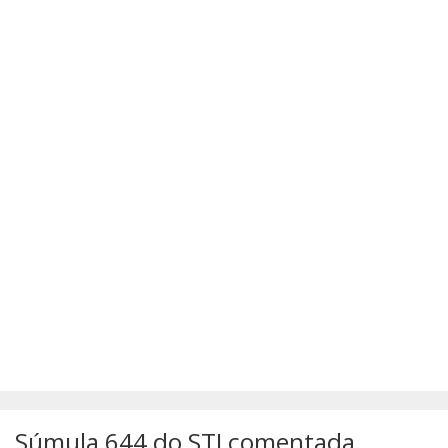
SÚMULAS
ATUALIZAÇÕES DOS LIVROS
Súmula 644 do STJ comentada