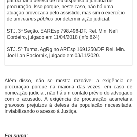
patrocinar a defesa de réu dispensa a juntada de
procuração. Isso porque, neste caso, não há uma
atuação provocada pelo assistido, mas sim o exercício
de um
munus público
por determinação judicial.
STJ. 3ª Seção. EAREsp 798.496-DF, Rel.
Min. Nefi
Cordeiro, julgado em 11/04/2018 (Info 624).
STJ. 5ª Turma. AgRg no AREsp 1691250/DF, Rel. Min.
Joel Ilan Paciornik, julgado em 03/11/2020.
Além disso, não se mostra razoável a exigência de
procuração porque na maioria das vezes, em caso de
nomeação judicial, não há um contato prévio do advogado
com o acusado. A exigência de procuração acarretaria
gravosos prejuízos à defesa da população necessitada,
inviabilizando o acesso à Justiça.
Em suma: