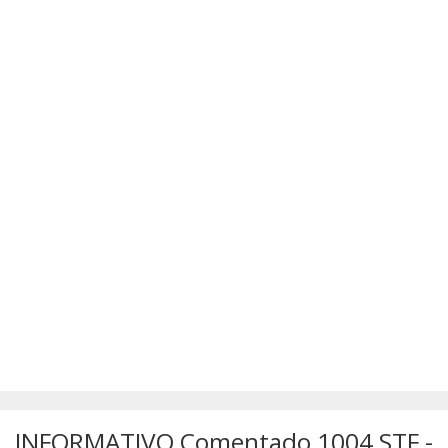
SÚMULAS
ATUALIZAÇÕES DOS LIVROS
INFORMATIVO Comentado 1004 STF -