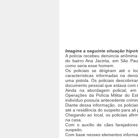
Imagine a seguinte situação hipot
A polícia recebeu denúncia anôni
do bairro Ana Jacinta, em São Pau
como seria esse homem.
Os policiais se dirigiram até o 
características informadas na denú
uma pistola. Os policiais descobri
documento pessoal que estava com e
Ainda na abordagem policial, e
Operações da Polícia Militar do Es
indivíduo possuía antecedente crimina
Diante dessa informação, os policiai
até a residência do suspeito para al
Chegando ao local, os policiais afi
na casa.
Com o auxílio de cães farejadores
suspeito.
Com base nesses elementos informati