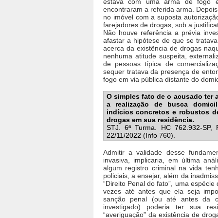
estava com uma arma de fogo e
encontraram a referida arma. Depois 
no imóvel com a suposta autorizaçã
farejadores de drogas, sob a justific
Não houve referência a prévia inve
afastar a hipótese de que se tratav
acerca da existência de drogas naq
nenhuma atitude suspeita, externa
de pessoas típica de comercializ
sequer tratava da presença de ento
fogo em via pública distante do domic
O simples fato de o acusado ter 
a realização de busca domici
indícios concretos e robustos d
drogas em sua residência.
STJ. 6ª Turma. HC 762.932-SP, 
22/11/2022 (Info 760).
Admitir a validade desse fundament
invasiva, implicaria, em última aná
algum registro criminal na vida te
policiais, a ensejar, além da inadmis
“Direito Penal do fato”, uma espécie 
vezes até antes que ela seja imp
sanção penal (ou até antes da c
investigado) poderia ter sua res
“averiguação” da existência de drog