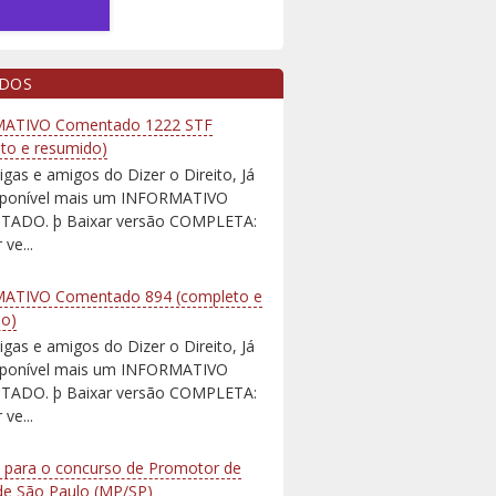
IDOS
ATIVO Comentado 1222 STF
to e resumido)
igas e amigos do Dizer o Direito, Já
isponível mais um INFORMATIVO
ADO. þ Baixar versão COMPLETA:
 ve...
ATIVO Comentado 894 (completo e
do)
igas e amigos do Dizer o Direito, Já
isponível mais um INFORMATIVO
ADO. þ Baixar versão COMPLETA:
 ve...
 para o concurso de Promotor de
 de São Paulo (MP/SP)