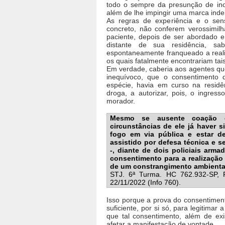
todo o sempre da presunção de inocê
além de lhe impingir uma marca inde
As regras de experiência e o se
concreto, não conferem verossimilh
paciente, depois de ser abordado e
distante de sua residência, s
espontaneamente franqueado a reali
os quais fatalmente encontrariam tai
Em verdade, caberia aos agentes q
inequívoco, que o consentimento 
espécie, havia em curso na residê
droga, a autorizar, pois, o ingres
morador.
Mesmo se ausente coação di
circunstâncias de ele já haver 
fogo em via pública e estar d
assistido por defesa técnica e 
-, diante de dois policiais arm
consentimento para a realização 
de um constrangimento ambiental
STJ. 6ª Turma. HC 762.932-SP, 
22/11/2022 (Info 760).
Isso porque a prova do consentimen
suficiente, por si só, para legitimar
que tal consentimento, além de exist
afetar a manifestação de vontade.