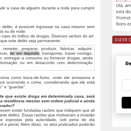
Olá, am
adir a casa de alguém durante a noite para cumprir
está di
Promoto
Bons est
 delito, é possível ingressar na casa mesmo sem
a ou de noite.
aso do tráfico de drogas. Diversos verbos do art.
DIZER 
que este delito seja permanente:
 remeter, preparar, produzir, fabricar, adquirir,
recer,
ter em depósito
, transportar, trazer consigo,
rar, entregar a consumo ou fornecer drogas, ainda
utorização ou em desacordo com determinação
Re
unciona como boca-de-fumo, onde ele armazena e
rá ocorrendo o crime, considerando que ele está
o” e “guardar”.
de que existe droga em determinada casa, será
 a residência mesmo sem ordem judicial e ainda
orador?
devem existir fundadas razões que indiquem que ali
ante delito). Essas razões que motivaram a invasão
te expostas pela autoridade, sob pena de ela
vil e penal. Além disso, os atos praticados poderão