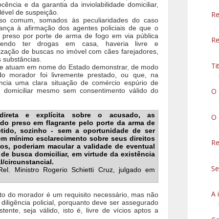
ncia e da garantia da inviolabilidade domiciliar,
lével de suspeição.
Re
nso comum, somados às peculiaridades do caso
ança à afirmação dos agentes policiais de que o
 preso por porte de arma de fogo em via pública
Re
abendo ter drogas em casa, haveria livre e
zação de buscas no imóvel com cães farejadores,
s substâncias.
Ti
ue atuam em nome do Estado demonstrar, de modo
do morador foi livremente prestado, ou que, na
ncia uma clara situação de comércio espúrio de
so domiciliar mesmo sem consentimento válido do
O 
reta e explícita sobre o acusado, as
O 
sido preso em flagrante pelo porte da arma de
etido, sozinho - sem a oportunidade de ser
sem mínimo esclarecimento sobre seus direitos
Re
ados, poderiam macular a validade de eventual
de busca domiciliar, em virtude da existência
/circunstancial.
Se
Rel.
Ministro Rogerio Schietti Cruz, julgado em
A 
to do morador é um requisito necessário, mas não
 a diligência policial, porquanto deve ser assegurado
ente, seja válido, isto é, livre de vícios aptos a