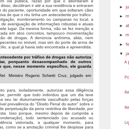
m via pública, razão por que o abordaram e
disso, decidiram ir até a sua residência e entraram
j
►
o do paciente, oportunidade em que soltaram cães
ativa de que o réu tinha um antecedente por tráfico.
m
►
stigação, monitoramento ou campanas no local, a
a de averiguação de informações robustas e atuais
a
►
uele lugar. Da mesma forma, não se fez menção a
lizada em atos concretos, tampouco movimentação
m
►
ação de drogas. A denúncia anônima, aliás, nem
rpecentes no imóvel, mas sim do porte de arma de
f
►
ílio, a qual já havia sido encontrada e apreendida.
j
▼
antecedente por tráfico de drogas não autoriza
A 
liar, porquanto desacompanhado de outros
e que, nesse momento específico, ele guarda
Rel.
Ministro Rogerio Schietti Cruz, julgado em
Po
o para, isoladamente, autorizar essa diligência
Re
lise, permitir que todo indivíduo que um dia teve
nha seu lar diuturnamente vasculhado pelas forças
sível prevalência do “Direito Penal do autor” sobre o
Re
de perpetuação da pena restritiva de liberdade, por
osta. Isso porque, mesmo depois de cumprida a
ondenação), todo sentenciado (ou acusado ou
Li
idência vistoriada, a qualquer momento, para
as, como se a anotação criminal lhe despisse para