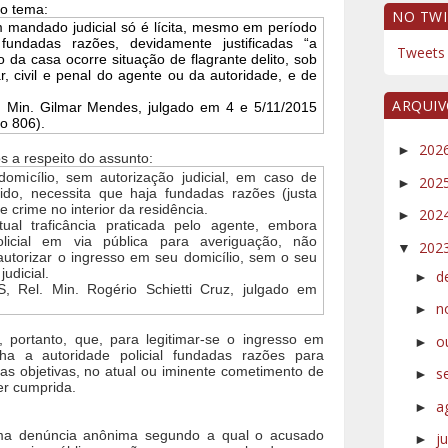
 o tema:
NO TWI
m mandado judicial só é lícita, mesmo em período
ndadas razões, devidamente justificadas “a
Tweets 
o da casa ocorre situação de flagrante delito, sob
r, civil e penal do agente ou da autoridade, e de
ARQUI
. Min. Gilmar Mendes, julgado em 4 e 5/11/2015
o 806).
202
►
 a respeito do assunto:
domicílio, sem autorização judicial, em caso de
202
►
álido, necessita que haja fundadas razões (justa
 crime no interior da residência.
202
►
ual traficância praticada pelo agente, embora
licial em via pública para averiguação, não
202
▼
 autorizar o ingresso em seu domicílio, sem o seu
udicial.
d
►
 Rel. Min. Rogério Schietti Cruz, julgado em
n
►
e, portanto, que, para legitimar-se o ingresso em
o
►
nha a autoridade policial fundadas razões para
ias objetivas, no atual ou iminente cometimento de
s
►
ser cumprida.
a
►
uma denúncia anônima segundo a qual o acusado
j
►