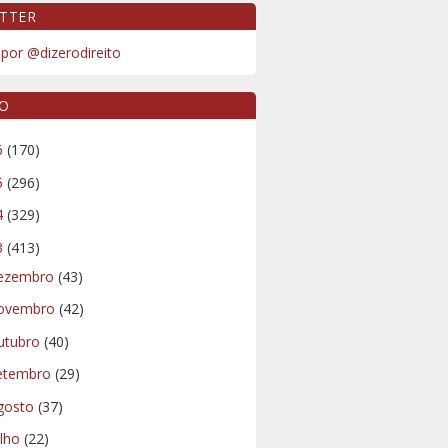
TTER
por @dizerodireito
VO
6
(170)
5
(296)
4
(329)
3
(413)
ezembro
(43)
ovembro
(42)
utubro
(40)
etembro
(29)
gosto
(37)
ulho
(22)