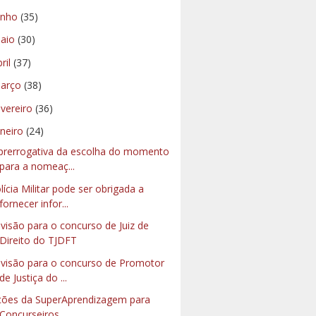
unho
(35)
aio
(30)
bril
(37)
arço
(38)
evereiro
(36)
aneiro
(24)
prerrogativa da escolha do momento
para a nomeaç...
lícia Militar pode ser obrigada a
fornecer infor...
visão para o concurso de Juiz de
Direito do TJDFT
visão para o concurso de Promotor
de Justiça do ...
ções da SuperAprendizagem para
Concurseiros