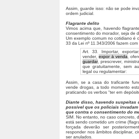
Assim, guarde isso: não se pode inv
ordem judicial.
Flagrante delito
Vimos acima que, havendo flagrante
consentimento do morador, seja de di
Um exemplo comum no cotidiano é o c
33 da Lei nº 11.343/2006 fazem com 
Art. 33. Importar, exportar,
vender,
expor à venda
, ofe
guardar
, prescrever, minist
que gratuitamente, sem a
legal ou regulamentar:
Assim, se a casa do traficante f
vende drogas, a todo momento esta
praticando os verbos “ter em depósit
Diante disso, havendo suspeitas 
possível que os policiais invadam
que contra o consentimento do m
SIM. No entanto, no caso concreto, 
está sendo cometido um crime (flagr
forçada deverão ser posteriormen
responder nos âmbitos disciplinar, ci
ser anulados.