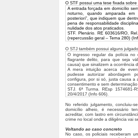
O STF possui uma tese fixada sobre
A entrada forçada em domicílio se
noturno, quando amparada em fu
posteriori”, que indiquem que dentr
pena de responsabilidade disciplina
nulidade dos atos praticados.
STF. Plenário. RE 603616/RO, Rel
(repercussão geral – Tema 280) (Inf
O STJ também possui alguns julgados
O ingresso regular da polícia no 
flagrante delito, para que seja v
causa) que sinalizem a ocorrência de
A mera intuição acerca de event
pudesse autorizar abordagem po
configura, por si só, justa causa a
consentimento e sem determinação j
STJ. 6ª Turma. REsp 1574681-RS,
20/4/2017 (Info 606).
No referido julgamento, concluiu-s
domicílio alheio, é necessário te
acreditar, com lastro em circunstânc
crime no local onde a diligência vai 
Voltando ao caso concreto
No caso, os policiais receberam 