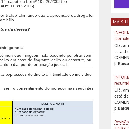
. 14, caput, da Lei nº 10.826/2003); e
Lei nº 11.343/2006).
or tráfico afirmando que a apreensão da droga foi
omicílio.
MAIS L
tos da defesa?
INFORM
(comple
Olá, am
inte garantia:
está d
el do indivíduo, ninguém nela podendo penetrar sem
COMENT
alvo em caso de flagrante delito ou desastre, ou
þ Baixar
ante o dia, por determinação judicial;
das expressões do direito à intimidade do indivíduo.
INFORM
resumi
ém sem o consentimento do morador nas seguintes
Olá, am
está d
COMENT
Durante a NOITE
þ Baixar
• Em caso de flagrante delito;
• Em caso de desastre;
• Para prestar socorro.
busca e
Revisão
Justiça