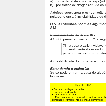
a)
porte ilegal de arma de fogo (art
b)
por tráfico de drogas (art. 33 da 
A defesa questionou a condenação p
nula por ofensa à inviolabilidade de d
O STJ concordou com os argumen
SIM.
Inviolabilidade de domicílio
A CF/88 prevê, em seu art. 5º, a segu
XI - a casa é asilo invioláv
consentimento do morador, s
para prestar socorro, ou, dur
A inviolabilidade do domicílio é uma 
Entendendo o inciso XI:
Só se pode entrar na casa de algu
hipóteses:
Durante o DIA
• Em caso de flagrante delito;
• Em caso de desastre;
• Para prestar socorro;
• Para cumprir determinação judicial (ex: 
apreensão; cumprimento de prisão preventiva).