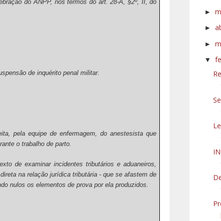
lebração do ANPP, nos termos do art. 28-A, §2º, II, do
m
►
a
►
m
►
f
▼
spensão de inquérito penal militar.
Re
Se
Le
eita, pela equipe de enfermagem, do anestesista que
ante o trabalho de parto.
I
xto de examinar incidentes tributários e aduaneiros,
ireta na relação jurídica tributária - que se afastem de
De
endo nulos os elementos de prova por ela produzidos.
Pr