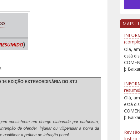
MAIS L
INFORM
(comple
Olá, am
está d
COMENT
s.
þ Baixar
O 16 EDIÇÃO EXTRAORDINÁRIA DO STJ
INFORM
resumi
Olá, am
está d
COMENT
þ Baixar
em consistente em charge elaborada por cartunista,
ntenção de ofender, injuriar ou vilipendiar a honra da
Revisão
qualificar a prática de infração penal.
Justiça