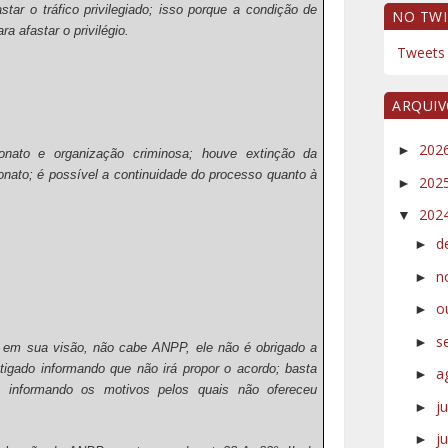
star o tráfico privilegiado; isso porque a condição de
NO TWI
a afastar o privilégio.
Tweets 
ARQUI
202
►
onato e organização criminosa; houve extinção da
ionato; é possível a continuidade do processo quanto à
202
►
202
▼
d
►
n
►
o
►
s
►
em sua visão, não cabe ANPP, ele não é obrigado a
estigado informando que não irá propor o acordo; basta
a
►
 informando os motivos pelos quais não ofereceu
j
►
j
►