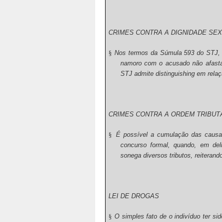
CRIMES CONTRA A DIGNIDADE SE
§
Nos termos da Súmula 593 do STJ, 
namoro com o acusado não afastam
STJ admite distinguishing em rela
CRIMES CONTRA A ORDEM TRIBUT
§
É possível a cumulação das causas
concurso formal, quando, em deli
sonega diversos tributos, reiterand
LEI DE DROGAS
§
O simples fato de o indivíduo ter s