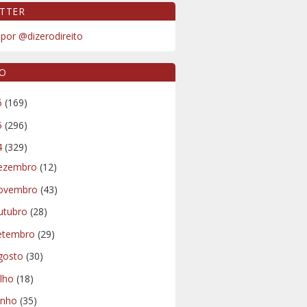
TTER
por @dizerodireito
VO
6
(169)
5
(296)
4
(329)
ezembro
(12)
ovembro
(43)
utubro
(28)
etembro
(29)
gosto
(30)
ulho
(18)
unho
(35)