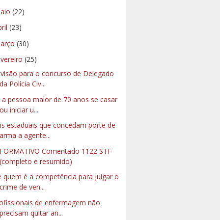
aio
(22)
bril
(23)
arço
(30)
evereiro
(25)
visão para o concurso de Delegado
da Polícia Civ...
 a pessoa maior de 70 anos se casar
ou iniciar u...
is estaduais que concedam porte de
arma a agente...
NFORMATIVO Comentado 1122 STF
(completo e resumido)
 quem é a competência para julgar o
crime de ven...
ofissionais de enfermagem não
precisam quitar an...