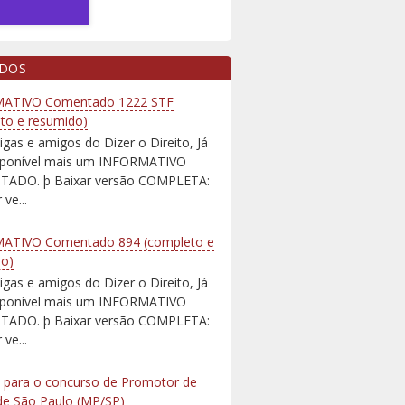
IDOS
ATIVO Comentado 1222 STF
to e resumido)
igas e amigos do Dizer o Direito, Já
isponível mais um INFORMATIVO
ADO. þ Baixar versão COMPLETA:
 ve...
ATIVO Comentado 894 (completo e
do)
igas e amigos do Dizer o Direito, Já
isponível mais um INFORMATIVO
ADO. þ Baixar versão COMPLETA:
 ve...
 para o concurso de Promotor de
 de São Paulo (MP/SP)