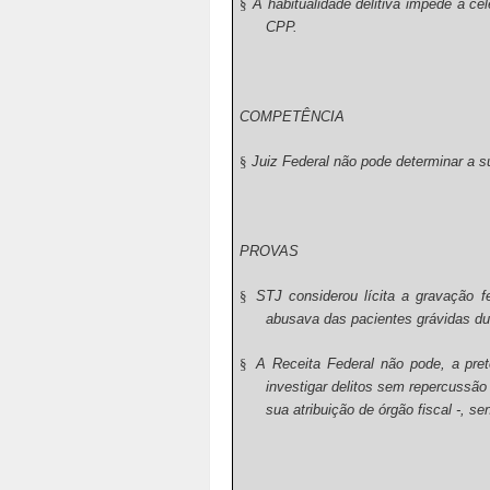
§
A habitualidade delitiva impede a ce
CPP.
COMPETÊNCIA
§
Juiz Federal não pode determinar a su
PROVAS
§
STJ considerou lícita a gravação f
abusava das pacientes grávidas dur
§
A Receita Federal não pode, a prete
investigar delitos sem repercussão d
sua atribuição de órgão fiscal -, s