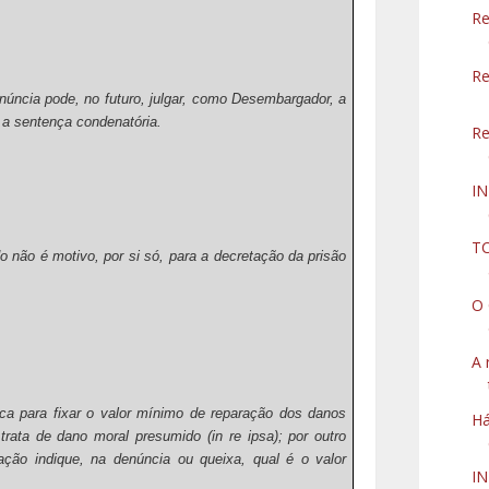
Re
Re
úncia pode, no futuro, julgar, como Desembargador, a
a a sentença condenatória.
Re
I
TC
do não é motivo, por si só, para a decretação da prisão
O 
A 
ica para fixar o valor mínimo de reparação dos danos
Há
trata de dano moral presumido (in re ipsa); por outro
ação indique, na denúncia ou queixa, qual é o valor
IN