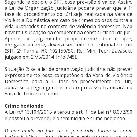
Segundo já decidiu o STF, essa previsão é válida. Assim,
a Lei de Organização Judiciária poderá prever que a 1ª
fase do procedimento do júri seja realizada na Vara de
Violência Doméstica em caso de crimes dolosos contra a
vida praticados no contexto de violência doméstica. Não
haverá usurpação da competência constitucional do júri.
Apenas o julgamento propriamente dito é que,
obrigatoriamente, deverá ser feito no Tribunal do Júri
(STF. 2ª Turma. HC 102150/SC, Rel. Min. Teori Zavascki,
julgado em 27/5/2014. Info 748).
Situação 2: se a lei de organização judiciária não prever
expressamente essa competência da Vara de Violência
Doméstica para a 1ª fase do procedimento do Júri,
aplica-se a regra geral e todo o processo tramitará na
Vara do Tribunal do Júri.
Crime hediondo
A Lei n.
13.104/2015 alterou o art. 1º da Lei n.
8.072/90
°
°
e passou a prever que o feminicídio é crime hediondo.
O que muda no fato de o feminicídio tornar-se crime
hediondo? Quais são as diferenças entre o crime comum e