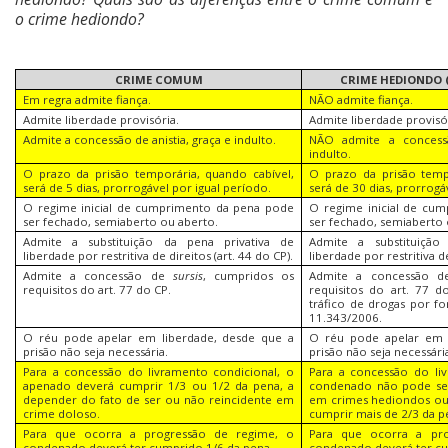
o crime hediondo?
CRIME COMUM
CRIME HEDIONDO 
Em regra admite fiança.
NÃO admite fiança.
Admite liberdade provisória.
Admite liberdade provisó
Admite a concessão de anistia, graça e indulto.
NÃO admite a concessã
indulto.
O prazo da prisão temporária, quando cabível,
O prazo da prisão temp
será de 5 dias, prorrogável por igual período.
será de 30 dias, prorrogá
O regime inicial de cumprimento da pena pode
O regime inicial de cu
ser fechado, semiaberto ou aberto.
ser fechado, semiaberto 
Admite a substituição da pena privativa de
Admite a substituição
liberdade por restritiva de direitos (art. 44 do CP).
liberdade por restritiva de
Admite a concessão de
sursis
, cumpridos os
Admite a concessão 
requisitos do art. 77 do CP.
requisitos do art. 77 
tráfico de drogas por fo
11.343/2006.
O réu pode apelar em liberdade, desde que a
O réu pode apelar em 
prisão não seja necessária.
prisão não seja necessári
Para a concessão do livramento condicional, o
Para a concessão do li
apenado deverá cumprir 1/3 ou 1/2 da pena, a
condenado não pode ser
depender do fato de ser ou não reincidente em
em crimes hediondos ou
crime doloso.
cumprir mais de 2/3 da p
Para que ocorra a progressão de regime, o
Para que ocorra a pr
condenado deverá ter cumprido 1/6 da pena.
condenado deverá ter c