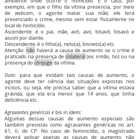
ambiente onde ocorre o homicídio. É o caso, por
exemplo, em que o filho da vítima presencia, por meio
de
webcam
, o agente matar sua mãe; ele terá
presenciado o crime, mesmo sem estar fisicamente no
local do homicídio.
Ascendente: é o pai, mãe, avô, avó, bisavô, bisavó e
assim por diante.
Descendente: é o filho(a), neto(a), bisneto(a) etc.
Atenção:
não
haverá a causa de aumento se o crime é
praticado na presença de
colateral
(ex: irmão, tio) ou na
presença do
cônjuge
da vítima.
Dolo:
para que incidam tais causas de aumento, o
agente deve ter ciência das situações expostas nos
incisos, ou seja, ele precisa saber que a vítima estava
grávida, que ela era menor que 14 anos, que tinha
deficiência etc.
Agravantes genéricas e
bis in idem
:
Algumas dessas causas de aumento especiais são
também previstas como agravantes genéricas no art.
61, II, do CP. No caso de feminicídio, o magistrado
deverá aplicar apenas as causas de aumento, não