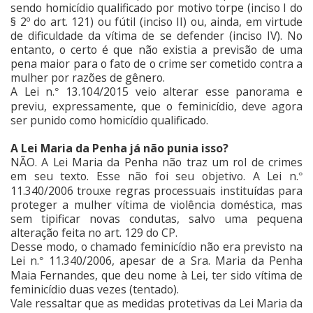
sendo homicídio qualificado por motivo torpe (inciso I do
§ 2º do art. 121) ou fútil (inciso II) ou, ainda, em virtude
de dificuldade da vítima de se defender (inciso IV). No
entanto, o certo é que não existia a previsão de uma
pena maior para o fato de o crime ser cometido contra a
mulher por razões de gênero.
A Lei n.
13.104/2015 veio alterar esse panorama e
°
previu, expressamente, que o feminicídio, deve agora
ser punido como homicídio qualificado.
A Lei Maria da Penha já não punia isso?
NÃO. A Lei Maria da Penha não traz um rol de crimes
em seu texto. Esse não foi seu objetivo. A Lei n.
°
11.340/2006 trouxe regras processuais instituídas para
proteger a mulher vítima de violência doméstica, mas
sem tipificar novas condutas, salvo uma pequena
alteração feita no art. 129 do CP.
Desse modo, o chamado feminicídio não era previsto na
Lei n.
11.340/2006, apesar de a Sra. Maria da Penha
°
Maia Fernandes, que deu nome à Lei, ter sido vítima de
feminicídio duas vezes (tentado).
Vale ressaltar que as medidas protetivas da Lei Maria da