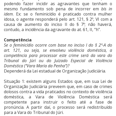
podendo fazer incidir as agravantes que tenham o
mesmo fundamento sob pena de incorrer em
bis in
idem
. Ex: se o feminicídio é praticado contra mulher
idosa, o agente responderá pelo art. 121, § 2º, VI com a
causa de aumento do inciso II do § 7º; não haverá,
contudo, a incidência da agravante do at. 61, II, “h”.
Competência
Se o feminicídio ocorre com base no inciso I do § 2º-A do
art. 121, ou seja, se envolveu violência doméstica, a
competência para processar este crime será da vara do
Tribunal do Júri ou do Juizado Especial de Violência
Doméstica (“Vara Maria da Penha”)?
Dependerá da Lei estadual de Organização Judiciária.
Situação 1: existem alguns Estados que, em sua Lei de
Organização Judiciária preveem que, em caso de crimes
dolosos contra a vida praticados no contexto de violência
doméstica, a Vara de Violência Doméstica será
competente para instruir o feito até a fase de
pronúncia. A partir daí, o processo será redistribuído
para a Vara do Tribunal do Júri.