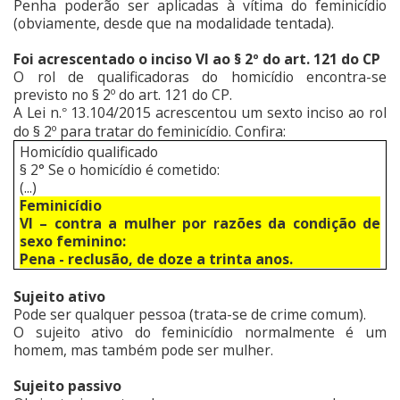
Penha poderão ser aplicadas à vítima do feminicídio
(obviamente, desde que na modalidade tentada).
Foi acrescentado o inciso VI ao § 2º do art. 121 do CP
O rol de qualificadoras do homicídio encontra-se
previsto no § 2º do art. 121 do CP.
A Lei n.
13.104/2015 acrescentou um sexto inciso ao rol
°
do § 2º para tratar do feminicídio. Confira:
Homicídio qualificado
§ 2° Se o homicídio é cometido:
(...)
Feminicídio
VI – contra a mulher por razões da condição de
sexo feminino:
Pena - reclusão, de doze a trinta anos.
Sujeito ativo
Pode ser qualquer pessoa (trata-se de crime comum).
O sujeito ativo do feminicídio normalmente é um
homem, mas também pode ser mulher.
Sujeito passivo