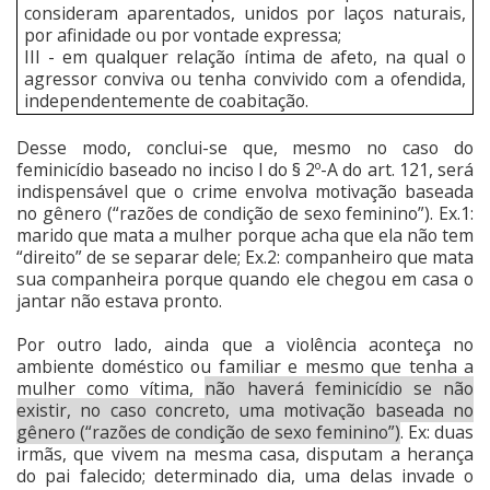
consideram aparentados, unidos por laços naturais,
por afinidade ou por vontade expressa;
III - em qualquer relação íntima de afeto, na qual o
agressor conviva ou tenha convivido com a ofendida,
independentemente de coabitação.
Desse modo, conclui-se que, mesmo no caso do
feminicídio baseado no inciso I do § 2º-A do art. 121, será
indispensável que o crime envolva motivação baseada
no gênero (“razões de condição de sexo feminino”). Ex.1:
marido que mata a mulher porque acha que ela não tem
“direito” de se separar dele; Ex.2: companheiro que mata
sua companheira porque quando ele chegou em casa o
jantar não estava pronto.
Por outro lado, ainda que a violência aconteça no
ambiente doméstico ou familiar e mesmo que tenha a
mulher como vítima,
não haverá feminicídio se não
existir, no caso concreto, uma motivação baseada no
gênero (“razões de condição de sexo feminino”)
. Ex: duas
irmãs, que vivem na mesma casa, disputam a herança
do pai falecido; determinado dia, uma delas invade o