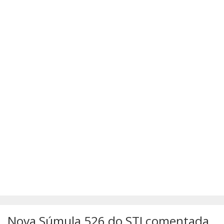
SÚMULAS
ATUALIZAÇÕES DOS LIVROS
Nova Súmula 526 do STJ comentada