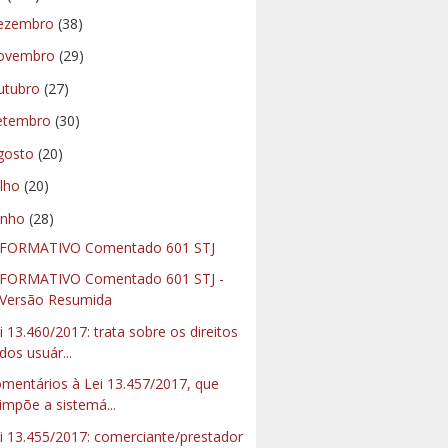
ezembro
(38)
ovembro
(29)
utubro
(27)
etembro
(30)
gosto
(20)
ulho
(20)
unho
(28)
FORMATIVO Comentado 601 STJ
FORMATIVO Comentado 601 STJ -
Versão Resumida
i 13.460/2017: trata sobre os direitos
dos usuár...
mentários à Lei 13.457/2017, que
impõe a sistemá...
i 13.455/2017: comerciante/prestador