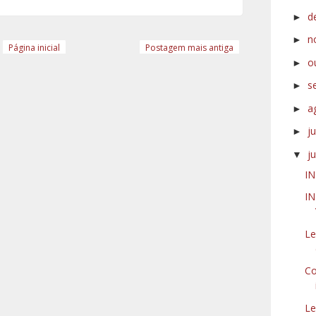
d
►
n
►
Página inicial
Postagem mais antiga
o
►
s
►
a
►
j
►
j
▼
IN
IN
Le
Co
Le