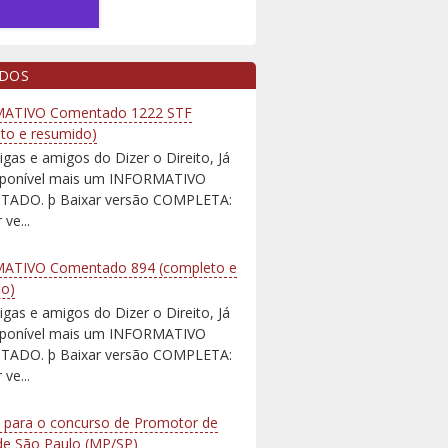
IDOS
ATIVO Comentado 1222 STF
to e resumido)
igas e amigos do Dizer o Direito, Já
isponível mais um INFORMATIVO
ADO. þ Baixar versão COMPLETA:
 ve...
ATIVO Comentado 894 (completo e
do)
igas e amigos do Dizer o Direito, Já
isponível mais um INFORMATIVO
ADO. þ Baixar versão COMPLETA:
 ve...
 para o concurso de Promotor de
 de São Paulo (MP/SP)