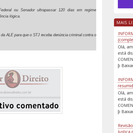
deral ou Senador ultrapassar 120 dias em regime
ncia lógica.
MAIS L
INFORM
 da ALE para que o STJ receba denúncia criminal contra o
(comple
Olá, am
está d
COMENT
þ Baixar
INFORM
resumi
Olá, am
está d
COMENT
þ Baixar
Revisão
Justiça