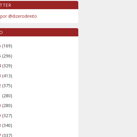
TTER
por @dizerodireito
VO
6
(169)
5
(296)
4
(329)
3
(413)
2
(375)
1
(280)
0
(280)
9
(327)
8
(340)
7
(337)