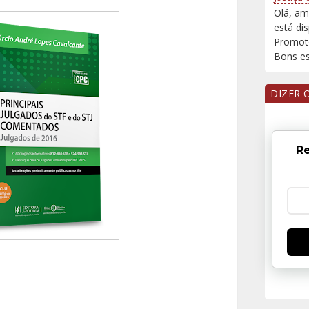
Olá, am
está di
Promoto
Bons est
DIZER 
Re