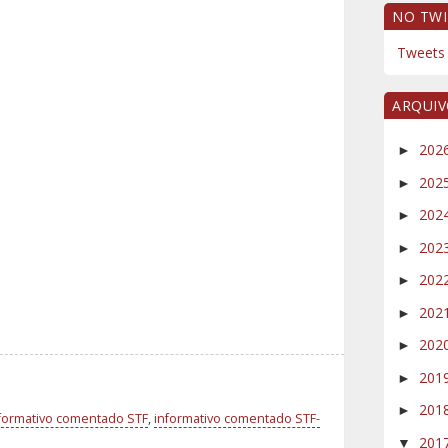
NO TWI
Tweets 
ARQUI
202
►
202
►
202
►
202
►
202
►
202
►
202
►
201
►
201
►
formativo comentado STF
,
informativo comentado STF-
201
▼