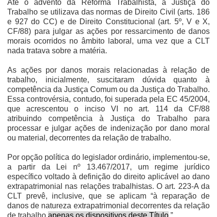
Até o advento da Reforma Trabalhista, a Justiça do
Trabalho se utilizava das normas de Direito Civil (arts. 186
e 927 do CC) e de Direito Constitucional (art. 5º, V e X,
CF/88) para julgar as ações por ressarcimento de danos
morais ocorridos no âmbito laboral, uma vez que a CLT
nada tratava sobre a matéria.
As ações por danos morais relacionadas à relação de
trabalho, inicialmente, suscitaram dúvida quanto à
competência da Justiça Comum ou da Justiça do Trabalho.
Essa controvérsia, contudo, foi superada pela EC 45/2004,
que acrescentou o inciso VI no art. 114 da CF/88
atribuindo competência à Justiça do Trabalho para
processar e julgar ações de indenização por dano moral
ou material, decorrentes da relação de trabalho.
Por opção política do legislador ordinário, implementou-se,
a partir da Lei nº 13.467/2017, um regime jurídico
específico voltado à definição do direito aplicável ao dano
extrapatrimonial nas relações trabalhistas. O art. 223-A da
CLT prevê, inclusive, que se aplicam “à reparação de
danos de natureza extrapatrimonial decorrentes da relação
de trabalho
apenas os dispositivos deste Título
.”