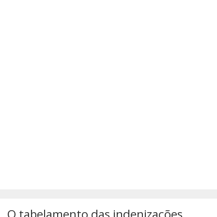
SÚMULAS
ATUALIZAÇÕES DOS LIVROS
O tabelamento das indenizações