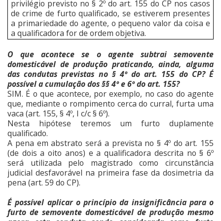
privilégio previsto no § 2º do art. 155 do CP nos casos
de crime de furto qualificado, se estiverem presentes
a primariedade do agente, o pequeno valor da coisa e
a qualificadora for de ordem objetiva.
O que acontece se o agente subtrai semovente
domesticável de produção praticando, ainda, alguma
das condutas previstas no § 4º do art. 155 do CP? É
possível a cumulação dos §§ 4º e 6º do art. 155?
SIM. É o que acontece, por exemplo, no caso do agente
que, mediante o rompimento cerca do curral, furta uma
vaca (art. 155, § 4º, I c/c § 6º).
Nesta hipótese teremos um furto duplamente
qualificado.
A pena em abstrato será a prevista no § 4º do art. 155
(de dois a oito anos) e a qualificadora descrita no § 6º
será utilizada pelo magistrado como circunstância
judicial desfavorável na primeira fase da dosimetria da
pena (art. 59 do CP).
É possível aplicar o princípio da insignificância para o
furto de semovente domesticável de produção mesmo