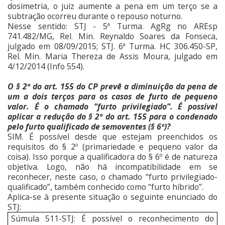
dosimetria, o juiz aumente a pena em um terço se a
subtração ocorreu durante o repouso noturno.
Nesse sentido: STJ - 5ª Turma. AgRg no AREsp
741.482/MG, Rel. Min. Reynaldo Soares da Fonseca,
julgado em 08/09/2015; STJ. 6ª Turma.
HC 306.450-SP,
Rel.
Min. Maria Thereza de Assis Moura, julgado em
4/12/2014 (Info 554).
O § 2º do art. 155 do CP prevê a diminuição da pena de
um a dois terços para os casos de furto de pequeno
valor. É o chamado “furto privilegiado”. É possível
aplicar a redução do § 2º do art. 155 para o condenado
pelo furto qualificado de semoventes (§ 6º)?
SIM. É possível desde que estejam preenchidos os
requisitos do § 2º (primariedade e pequeno valor da
coisa). Isso porque a qualificadora do § 6º é de natureza
objetiva. Logo, não há incompatibilidade em se
reconhecer, neste caso, o chamado “furto privilegiado-
qualificado”, também conhecido como “furto híbrido”.
Aplica-se à presente situação o seguinte enunciado do
STJ:
Súmula 511-STJ: É possível o reconhecimento do