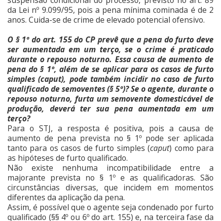
suspensão condicional do processo, previsto no art. 89
da Lei nº 9.099/95, pois a pena mínima cominada é de 2
anos. Cuida-se de crime de elevado potencial ofensivo.
O § 1º do art. 155 do CP prevê que a pena do furto deve
ser aumentada em um terço, se o crime é praticado
durante o repouso noturno. Essa causa de aumento de
pena do § 1º, além de se aplicar para os casos de furto
simples (caput), pode também incidir no caso de furto
qualificado de semoventes (§ 5º)? Se o agente, durante o
repouso noturno, furta um semovente domesticável de
produção, deverá ter sua pena aumentada em um
terço?
Para o STJ, a resposta é positiva, pois a causa de
aumento de pena prevista no § 1º pode ser aplicada
tanto para os casos de furto simples (
caput
) como para
as hipóteses de furto qualificado.
Não existe nenhuma incompatibilidade entre a
majorante prevista no § 1º e as qualificadoras. São
circunstâncias diversas, que incidem em momentos
diferentes da aplicação da pena.
Assim, é possível que o agente seja condenado por furto
qualificado (§§ 4º ou 6º do art. 155) e, na terceira fase da