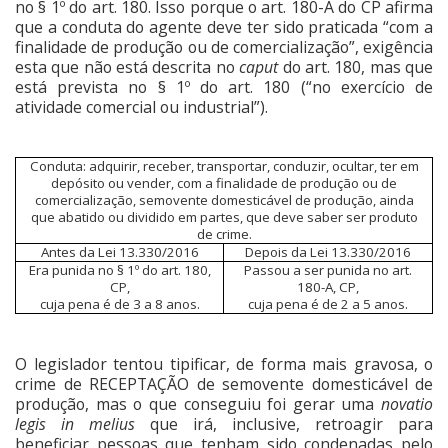
no § 1º do art. 180. Isso porque o art. 180-A do CP afirma
que a conduta do agente deve ter sido praticada “com a
finalidade de produção ou de comercialização”, exigência
esta que não está descrita no
caput
do art. 180, mas que
está prevista no § 1º do art. 180 (“no exercício de
atividade comercial ou industrial”).
Conduta: adquirir, receber, transportar, conduzir, ocultar, ter em
depósito ou vender, com a finalidade de produção ou de
comercialização, semovente domesticável de produção, ainda
que abatido ou dividido em partes, que deve saber ser produto
de crime.
Antes da Lei 13.330/2016
Depois da Lei 13.330/2016
Era punida no § 1º do art. 180,
Passou a ser punida no art.
CP,
180-A, CP,
cuja pena é de 3 a 8 anos.
cuja pena é de 2 a 5 anos.
O legislador tentou tipificar, de forma mais gravosa, o
crime de RECEPTAÇÃO de semovente domesticável de
produção, mas o que conseguiu foi gerar uma
novatio
legis in melius
que irá, inclusive, retroagir para
beneficiar pessoas que tenham sido condenadas pelo