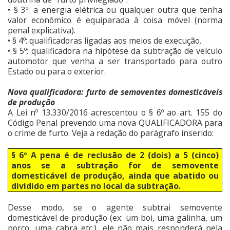
• § 3º: a energia elétrica ou qualquer outra que tenha
valor econômico é equiparada à coisa móvel (norma
penal explicativa).
• § 4º: qualificadoras ligadas aos meios de execução.
• § 5º: qualificadora na hipótese da subtração de veículo
automotor que venha a ser transportado para outro
Estado ou para o exterior.
Nova qualificadora: furto de semoventes domesticáveis
de produção
A Lei nº 13.330/2016 acrescentou o § 6º ao art. 155 do
Código Penal prevendo uma nova QUALIFICADORA para
o crime de furto. Veja a redação do parágrafo inserido:
§ 6º A pena é de reclusão de 2 (dois) a 5 (cinco)
anos se a subtração for de semovente
domesticável de produção, ainda que abatido ou
dividido em partes no local da subtração.
Desse modo, se o agente subtrai semovente
domesticável de produção (ex: um boi, uma galinha, um
porco, uma cabra etc.), ele não mais responderá pela