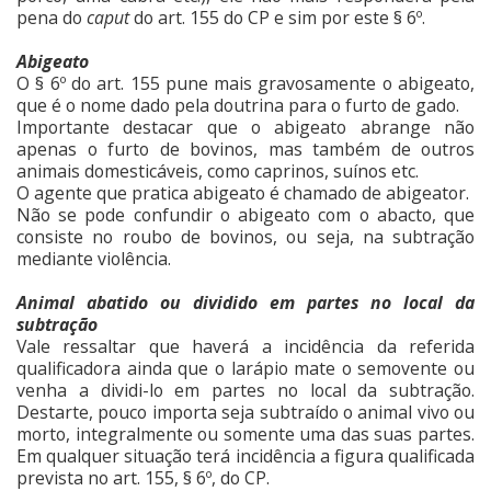
pena do
caput
do art. 155 do CP e sim por este § 6º.
Abigeato
O § 6º do art. 155 pune mais gravosamente o abigeato,
que é o nome dado pela doutrina para o furto de gado.
Importante destacar que o abigeato abrange não
apenas o furto de bovinos, mas também de outros
animais domesticáveis, como caprinos, suínos etc.
O agente que pratica abigeato é chamado de abigeator.
Não se pode confundir o abigeato com o abacto, que
consiste no roubo de bovinos, ou seja, na subtração
mediante violência.
Animal abatido ou dividido em partes no local da
subtração
Vale ressaltar que haverá a incidência da referida
qualificadora ainda que o larápio mate o semovente ou
venha a dividi-lo em partes no local da subtração.
Destarte, pouco importa seja subtraído o animal vivo ou
morto, integralmente ou somente uma das suas partes.
Em qualquer situação terá incidência a figura qualificada
prevista no art. 155, § 6º, do CP.