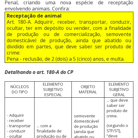
Penal, criando uma nova espécie de receptação
envolvendo animais. Confira:
Receptação de animal
Art. 180-A. Adquirir, receber, transportar, conduzir,
ocultar, ter em depósito ou vender, com a finalidade
de produção ou de comercialização, semovente
domesticável de produção, ainda que abatido ou
dividido em partes, que deve saber ser produto de
crime:
Pena - reclusão, de 2 (dois) a 5 (cinco) anos, e multa.
Detalhando o art. 180-A do CP
ELEMENTO
ELEMENTO
NÚCLEOS
OBJETO
SUBJETIVO
SUBJETIVO
DO TIPO
MATERIAL
ESPECIAL
GERAL
... que deve
saber ser
produto de
- Adquirir
semovente
crime.
- receber
domesticável
(segundo o
- transportar
... com a
de produção
STF/STJ,
- conduzir
finalidade de
(ainda que
“deve
- ocultar
produção ou de
abatido ou