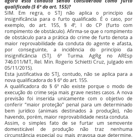
agora esta conduta sendo considerada como furto
qualificado (§ 6º do art. 155)?
SIM. Em regra, o STJ não aplica o princípio da
insignificância para o furto qualificado. É o caso, por
exemplo, do art. 155, § 4º, I do CP (furto com
rompimento de obstáculo). Afirma-se que o rompimento
de obstáculo para a prática do crime de furto denota a
maior reprovabilidade da conduta do agente e afasta,
por conseguinte, a incidência do princípio da
insignificância (STJ. 6ª Turma. AgRg no AREsp
746.011/MT, Rel. Min. Rogerio Schietti Cruz, julgado em
05/11/2015).
Esta justificativa do STJ, contudo, não se aplica para a
nova qualificadora do § 6º do art. 155.
A qualificadora do § 6º não existe porque o modo de
execução do crime seja mais grave nestes casos. A nova
previsão foi inserida unicamente com o objetivo de
conferir “maior proteção” penal para um determinado
bem jurídico (animais destinados à produção), não
havendo, porém, maior reprovabilidade nesta conduta.
Assim, o simples fato de se furtar um semovente
domesticável de produção não traz nenhuma
circunstância especial ou mais gravosa que determine,