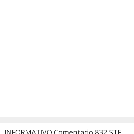
SÚMULAS
ATUALIZAÇÕES DOS LIVROS
INFORMATIVO Comentado 832 STF