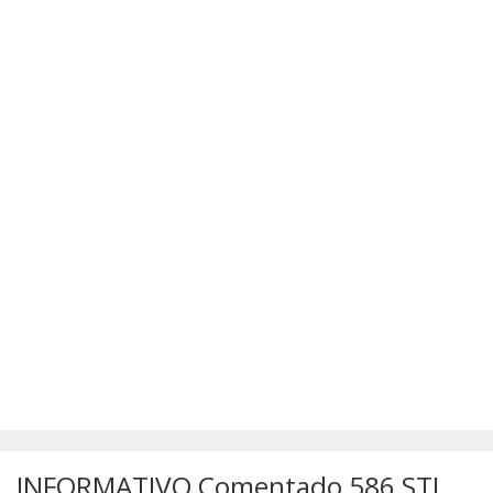
SÚMULAS
ATUALIZAÇÕES DOS LIVROS
INFORMATIVO Comentado 586 STJ