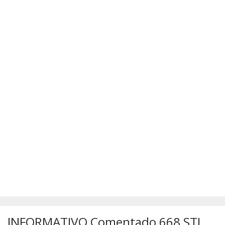
SÚMULAS
ATUALIZAÇÕES DOS LIVROS
INFORMATIVO Comentado 668 STJ