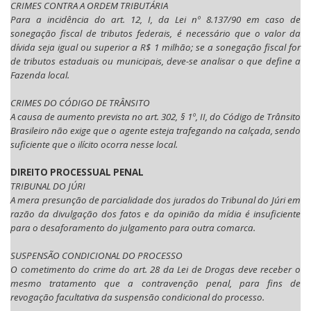
CRIMES CONTRA A ORDEM TRIBUTÁRIA
Para a incidência do art. 12, I, da Lei nº 8.137/90 em caso de
sonegação fiscal de tributos federais, é necessário que o valor da
dívida seja igual ou superior a R$ 1 milhão; se a sonegação fiscal for
de tributos estaduais ou municipais, deve-se analisar o que define a
Fazenda local.
CRIMES DO CÓDIGO DE TRÂNSITO
A causa de aumento prevista no art. 302, § 1º, II, do Código de Trânsito
Brasileiro não exige que o agente esteja trafegando na calçada, sendo
suficiente que o ilícito ocorra nesse local.
DIREITO PROCESSUAL PENAL
TRIBUNAL DO JÚRI
A mera presunção de parcialidade dos jurados do Tribunal do Júri em
razão da divulgação dos fatos e da opinião da mídia é insuficiente
para o desaforamento do julgamento para outra comarca.
SUSPENSÃO CONDICIONAL DO PROCESSO
O cometimento do crime do art. 28 da Lei de Drogas deve receber o
mesmo tratamento que a contravenção penal, para fins de
revogação facultativa da suspensão condicional do processo.