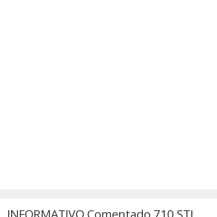
SÚMULAS
ATUALIZAÇÕES DOS LIVROS
INFORMATIVO Comentado 710 STJ