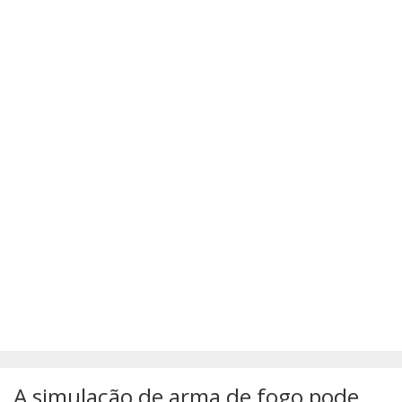
SÚMULAS
ATUALIZAÇÕES DOS LIVROS
A simulação de arma de fogo pode