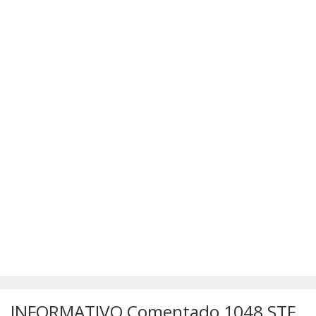
SÚMULAS
ATUALIZAÇÕES DOS LIVROS
INFORMATIVO Comentado 1048 STF