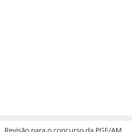
SÚMULAS
ATUALIZAÇÕES DOS LIVROS
Revisão para o concurso da PGE/AM