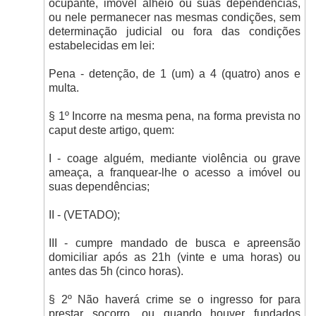
ocupante, imóvel alheio ou suas dependências,
ou nele permanecer nas mesmas condições, sem
determinação judicial ou fora das condições
estabelecidas em lei:
Pena - detenção, de 1 (um) a 4 (quatro) anos e
multa.
§ 1º Incorre na mesma pena, na forma prevista no
caput deste artigo, quem:
I - coage alguém, mediante violência ou grave
ameaça, a franquear-lhe o acesso a imóvel ou
suas dependências;
II - (VETADO);
III - cumpre mandado de busca e apreensão
domiciliar após as 21h (vinte e uma horas) ou
antes das 5h (cinco horas).
§ 2º Não haverá crime se o ingresso for para
prestar socorro, ou quando houver fundados