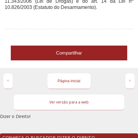
11.343/2006 (Lei de Drogas) e do art. 14 da Lei nº
10.826/2003 (Estatuto do Desarmamento).
Compartilhar
‹
›
Página inicial
Ver versão para a web
Dizer o Direito!
CONHEÇA O BUSCADOR DIZER O DIREITO