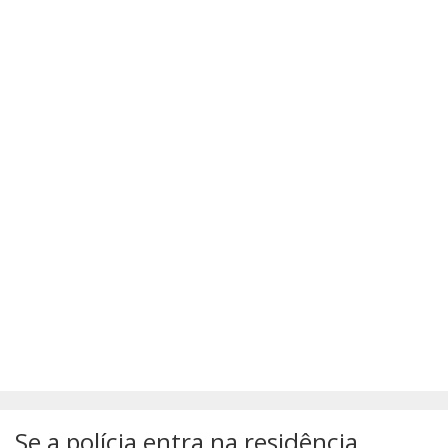
SÚMULAS
ATUALIZAÇÕES DOS LIVROS
Se a polícia entra na residência