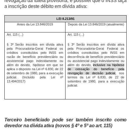
revogação da tutela provisória, é possível que o INSS faça
a inscrição deste débito em dívida ativa:
LEI 8.213/91
Antes da Lei 13.846/2019
Depois da Lei 13.846/2019 (atualmente)
Art. 115 (...)
Art. 115 (...)
§ 3º Serão inscritos em dívida ativa
§ 3º Serão inscritos em dívida ativa
pela Procuradoria-Geral Federal os
pela Procuradoria-Geral Federal os
créditos constituídos pelo INSS em
créditos constituídos pelo INSS em
razão de benefício previdenciário ou
decorrência de benefício previdenciário
assistencial pago indevidamente ou
ou assistencial pago indevidamente ou
além do devido, hipótese em que se
além do devido,
inclusive na hipótese
aplica o disposto na Lei nº 6.830, de 22
de cessação do benefício pela
de setembro de 1980, para a execução
revogação de decisão judicial
, nos
judicial. (Incluído pela Lei nº
termos da Lei nº 6.830, de 22 de
13.494/2017)
setembro de 1980, para a execução
judicial.
Terceiro beneficiado pode ser também inscrito como
devedor na dívida ativa (novos § 4º e 5º ao art. 115)