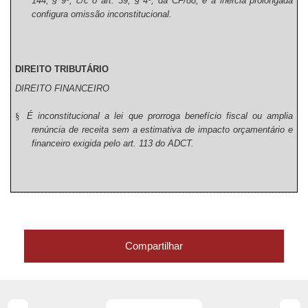
144, § 9º, c/c o art. 39, § 4º, da CF/88, e a inércia prolongada
configura omissão inconstitucional.
DIREITO TRIBUTÁRIO
DIREITO FINANCEIRO
§
É inconstitucional a lei que prorroga benefício fiscal ou amplia
renúncia de receita sem a estimativa de impacto orçamentário e
financeiro exigida pelo art. 113 do ADCT.
Compartilhar