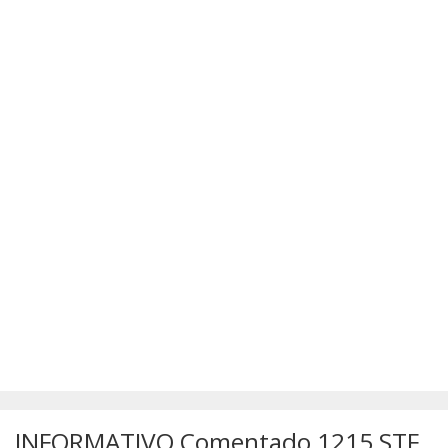
SÚMULAS
ATUALIZAÇÕES DOS LIVROS
INFORMATIVO Comentado 1215 STF