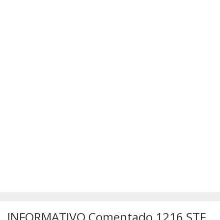
SÚMULAS
ATUALIZAÇÕES DOS LIVROS
INFORMATIVO Comentado 1216 STF