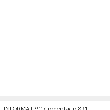
SÚMULAS
ATUALIZAÇÕES DOS LIVROS
INFORMATIVO Comentado 891