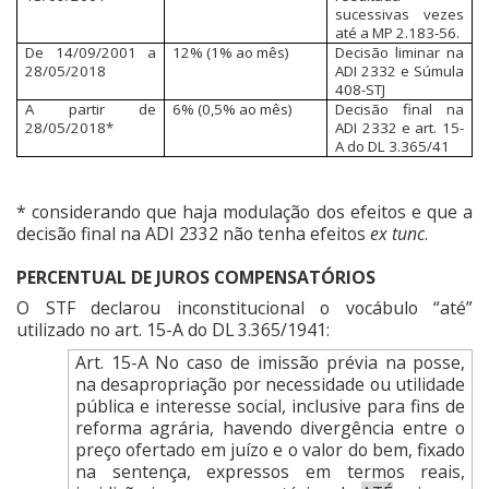
sucessivas vezes
até a MP 2.183-56.
De 14/09/2001 a
12% (1% ao mês)
Decisão liminar na
28/05/2018
ADI 2332 e Súmula
408-STJ
A partir de
6% (0,5% ao mês)
Decisão final na
28/05/2018*
ADI 2332 e art. 15-
A do DL 3.365/41
* considerando que haja modulação dos efeitos e que a
decisão final na ADI 2332 não tenha efeitos
ex tunc
.
PERCENTUAL DE JUROS COMPENSATÓRIOS
O STF declarou inconstitucional o vocábulo “até”
utilizado no art. 15-A do DL 3.365/1941:
Art. 15-A No caso de imissão prévia na posse,
na desapropriação por necessidade ou utilidade
pública e interesse social, inclusive para fins de
reforma agrária, havendo divergência entre o
preço ofertado em juízo e o valor do bem, fixado
na sentença, expressos em termos reais,