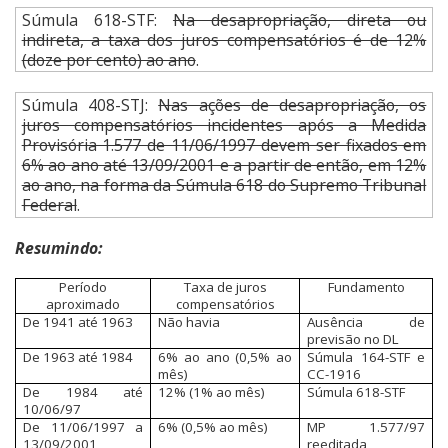
Súmula 618-STF:
Na desapropriação, direta ou
indireta, a taxa dos juros compensatórios é de 12%
(doze por cento) ao ano
.
Súmula 408-STJ:
Nas ações de desapropriação, os
juros compensatórios incidentes após a Medida
Provisória 1.577 de 11/06/1997 devem ser fixados em
6% ao ano até 13/09/2001 e a partir de então, em 12%
ao ano, na forma da Súmula 618 do Supremo Tribunal
Federal
.
Resumindo:
Período
Taxa de juros
Fundamento
aproximado
compensatórios
De 1941 até 1963
Não havia
Ausência de
previsão no DL
De 1963 até 1984
6% ao ano (0,5% ao
Súmula 164-STF e
mês)
CC-1916
De 1984 até
12% (1% ao mês)
Súmula 618-STF
10/06/97
De 11/06/1997 a
6% (0,5% ao mês)
MP 1.577/97
13/09/2001
reeditada