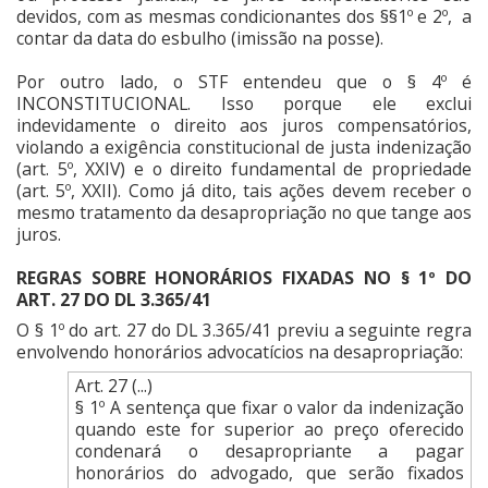
devidos, com as mesmas condicionantes dos §§1º e 2º, a
contar da data do esbulho (imissão na posse).
Por outro lado, o STF entendeu que o § 4º é
INCONSTITUCIONAL. Isso porque ele exclui
indevidamente o direito aos juros compensatórios,
violando a exigência constitucional de justa indenização
(art. 5º, XXIV) e o direito fundamental de propriedade
(art. 5º, XXII). Como já dito, tais ações devem receber o
mesmo tratamento da desapropriação no que tange aos
juros.
REGRAS SOBRE HONORÁRIOS FIXADAS NO § 1º DO
ART. 27 DO DL 3.365/41
O § 1º do art. 27 do DL 3.365/41 previu a seguinte regra
envolvendo honorários advocatícios na desapropriação:
Art. 27 (...)
§ 1º A sentença que fixar o valor da indenização
quando este for superior ao preço oferecido
condenará o desapropriante a pagar
honorários do advogado, que serão fixados