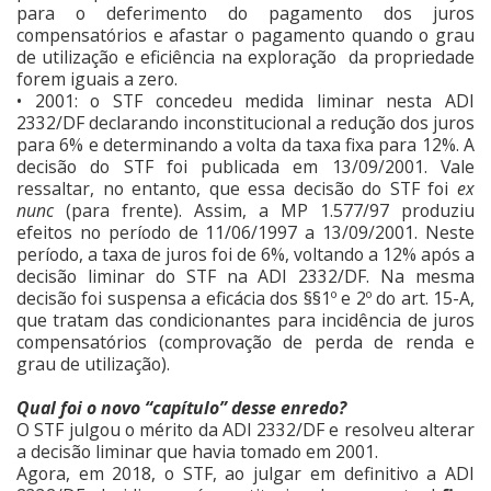
para o deferimento do pagamento dos juros
compensatórios e afastar o pagamento quando o grau
de utilização e eficiência na exploração da propriedade
forem iguais a zero.
• 2001: o STF concedeu medida liminar nesta ADI
2332/DF declarando inconstitucional a redução dos juros
para 6% e determinando a volta da taxa fixa para 12%. A
decisão do STF foi publicada em 13/09/2001. Vale
ressaltar, no entanto, que essa decisão do STF foi
ex
nunc
(para frente). Assim, a MP 1.577/97 produziu
efeitos no período de 11/06/1997 a 13/09/2001. Neste
período, a taxa de juros foi de 6%, voltando a 12% após a
decisão liminar do STF na ADI 2332/DF. Na mesma
decisão foi suspensa a eficácia dos §§1º e 2º do art. 15-A,
que tratam das condicionantes para incidência de juros
compensatórios (comprovação de perda de renda e
grau de utilização).
Qual foi o novo “capítulo” desse enredo?
O STF julgou o mérito da ADI 2332/DF e resolveu alterar
a decisão liminar que havia tomado em 2001.
Agora, em 2018, o STF, ao julgar em definitivo a ADI