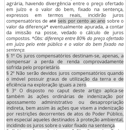
agrária, havendo divergência entre o preço ofertado
em juízo e o valor do bem, fixado na sentença,
expressos em termos reais, incidirão juros
compensatórios de
até
seis por cento ao ano
sobre o
valor da diferença* eventualmente apurada, a contar
da imissão na posse, vedado o cálculo de juros
compostos.
*Obs: diferença entre 80% do preço ofertado
em juízo pelo ente público e o valor do bem fixado na
sentença
.
§ 1º Os juros compensatórios destinam-se, apenas, a
compensar a perda de renda comprovadamente
sofrida pelo proprietário
.
§ 2º Não serão devidos juros compensatórios quando
o imóvel possuir graus de utilização da terra e de
eficiência na exploração iguais a zero
.
§ 3º O disposto no caput deste artigo aplica-se
também às ações ordinárias de indenização por
apossamento administrativo ou desapropriação
indireta, bem assim às ações que visem a indenização
por restrições decorrentes de atos do Poder Público,
em especial aqueles destinados à proteção ambiental,
incidindo os juros sobre o valor fixado na sentença
.