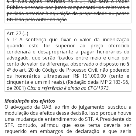
§ 4º Nas ações referidas no § 3º, não será o Poder
Público onerado por juros compensatórios relativos a
período anterior à aquisição da propriedade ou posse
titulada pelo autor da ação
.
Art. 27 (...)
§ 1º A sentença que fixar o valor da indenização
quando este for superior ao preço oferecido
condenará o desapropriante a pagar honorários do
advogado, que serão fixados entre meio e cinco por
cento do valor da diferença, observado o disposto no §
4º do art. 20 do Código de Processo Civil,
não podendo
os honorários ultrapassar R$ 151.000,00 (cento e
cinquenta e um mil reais)
. (Redação dada MP 2.183-56,
de 2001)
Obs: a referência é ainda ao CPC/1973.
Modulação dos efeitos
O advogado da OAB, ao fim do julgamento, suscitou a
modulação dos efeitos dessa decisão. Isso porque houve
uma mudança de entendimento do STF. A Presidente do
STF, contudo, afirmou que esse tema deveria ser
requerido em embargos de declaração e que seria