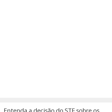
SÚMULAS
ATUALIZAÇÕES DOS LIVROS
Entenda a decisão do STF sobre os