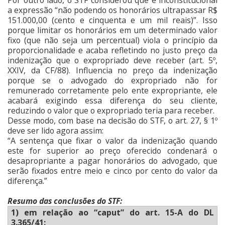
Por outro lado, o STF considerou que é inconstitucional
a expressão “não podendo os honorários ultrapassar R$
151.000,00 (cento e cinquenta e um mil reais)”. Isso
porque limitar os honorários em um determinado valor
fixo (que não seja um percentual) viola o princípio da
proporcionalidade e acaba refletindo no justo preço da
indenização que o expropriado deve receber (art. 5º,
XXIV, da CF/88). Influencia no preço da indenização
porque se o advogado do expropriado não for
remunerado corretamente pelo ente expropriante, ele
acabará exigindo essa diferença do seu cliente,
reduzindo o valor que o expropriado teria para receber.
Desse modo, com base na decisão do STF, o art. 27, § 1º
deve ser lido agora assim:
“A sentença que fixar o valor da indenização quando
este for superior ao preço oferecido condenará o
desapropriante a pagar honorários do advogado, que
serão fixados entre meio e cinco por cento do valor da
diferença.”
Resumo das conclusões do STF:
1) em relação ao “caput” do art. 15-A do DL
3.365/41: