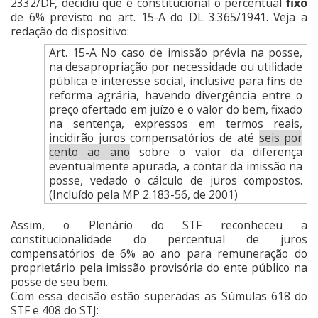
2332/DF, decidiu que é constitucional o percentual
fixo
de 6% previsto no art. 15-A do DL 3.365/1941. Veja a
redação do dispositivo:
Art. 15-A No caso de imissão prévia na posse,
na desapropriação por necessidade ou utilidade
pública e interesse social, inclusive para fins de
reforma agrária, havendo divergência entre o
preço ofertado em juízo e o valor do bem, fixado
na sentença, expressos em termos reais,
incidirão juros compensatórios de até
seis por
cento ao ano
sobre o valor da diferença
eventualmente apurada, a contar da imissão na
posse, vedado o cálculo de juros compostos.
(Incluído pela MP 2.183-56, de 2001)
Assim, o Plenário do STF reconheceu a
constitucionalidade do percentual de juros
compensatórios de 6% ao ano para remuneração do
proprietário pela imissão provisória do ente público na
posse de seu bem.
Com essa decisão estão superadas as Súmulas 618 do
STF e 408 do STJ: