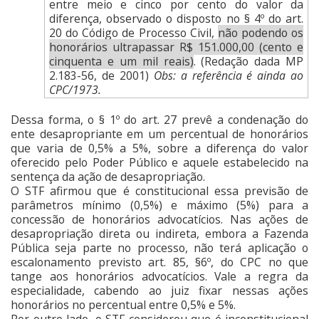
entre meio e cinco por cento do valor da
diferença, observado o disposto no § 4º do art.
20 do Código de Processo Civil,
não podendo os
honorários ultrapassar R$ 151.000,00 (cento e
cinquenta e um mil reais)
. (Redação dada MP
2.183-56, de 2001)
Obs: a referência é ainda ao
CPC/1973.
Dessa forma, o § 1º do art. 27 prevê a condenação do
ente desapropriante em um percentual de honorários
que varia de 0,5% a 5%, sobre a diferença do valor
oferecido pelo Poder Público e aquele estabelecido na
sentença da ação de desapropriação.
O STF afirmou que é constitucional essa previsão de
parâmetros mínimo (0,5%) e máximo (5%) para a
concessão de honorários advocatícios. Nas ações de
desapropriação direta ou indireta, embora a Fazenda
Pública seja parte no processo, não terá aplicação o
escalonamento previsto art. 85, §6º, do CPC no que
tange aos honorários advocatícios. Vale a regra da
especialidade, cabendo ao juiz fixar nessas ações
honorários no percentual entre 0,5% e 5%.