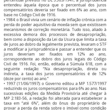
entendeu àquela época que o percentual dos juros
compensatórios deveria ser fixado em 6% ao ano, com
base no Código Civil de 1916.
• 1984: o Brasil vivia um cenário de inflação crônica com a
perda do poder aquisitivo da moeda sem que existissem
mecanismos de correção monetária. Tudo isso, aliado à
excessiva demora dos processos de desapropriação,
bem como a disposição da Lei da Usura que limita a taxa
de juros ao dobro da legalmente prevista, levaram o STF
a modificar a jurisprudência e passar a entender que os
juros deveriam ser fixados em 12% ao ano,
correspondente ao dobro dos juros legais do Código
Civil de 1916. Foi, então, editada a Súmula 618, com a
seguinte redação: “Na desapropriação, direta ou
indireta, a taxa dos juros compensatórios é de 12%
(doze por cento) ao ano.”
• 1997 (11/06/1997): o Governo editou a MP 1.577/1997
reduzindo os juros compensatórios para 6% ao ano. Nas
sucessivas edições da Medida Provisória até chegar à
MP 2.183-56, a redação foi alterada para estabelecer a
taxa em “até 6%”, além do ônus do proprietário de
provar a perda da renda sobre o imóvel como condição