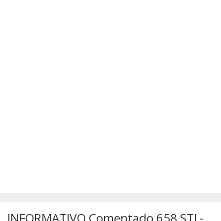
SÚMULAS
ATUALIZAÇÕES DOS LIVROS
INFORMATIVO Comentado 658 STJ -