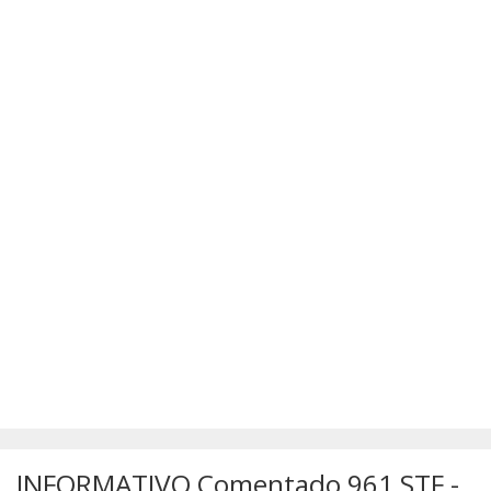
SÚMULAS
ATUALIZAÇÕES DOS LIVROS
INFORMATIVO Comentado 961 STF -