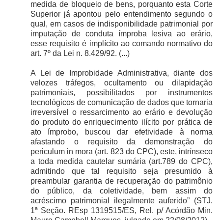
medida de bloqueio de bens, porquanto esta Corte
Superior já apontou pelo entendimento segundo o
qual, em casos de indisponibilidade patrimonial por
imputação de conduta ímproba lesiva ao erário,
esse requisito é implícito ao comando normativo do
art. 7º da Lei n. 8.429/92. (...)
A Lei de Improbidade Administrativa, diante dos
velozes tráfegos, ocultamento ou dilapidação
patrimoniais, possibilitados por instrumentos
tecnológicos de comunicação de dados que tornaria
irreversível o ressarcimento ao erário e devolução
do produto do enriquecimento ilícito por prática de
ato ímprobo, buscou dar efetividade à norma
afastando o requisito da demonstração do
periculum in mora (art. 823 do CPC), este, intrínseco
a toda medida cautelar sumária (art.789 do CPC),
admitindo que tal requisito seja presumido à
preambular garantia de recuperação do patrimônio
do público, da coletividade, bem assim do
acréscimo patrimonial ilegalmente auferido” (STJ.
1ª Seção. REsp 1319515/ES, Rel. p/ Acórdão Min.