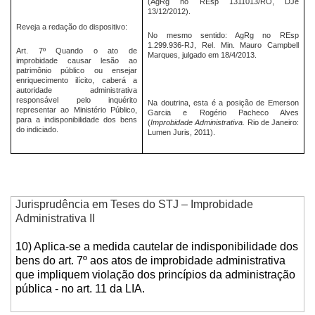
(AgRg no REsp 1311013/RO, DJe
13/12/2012).
Reveja a redação do dispositivo:
No mesmo sentido: AgRg no REsp
1.299.936-RJ, Rel. Min. Mauro Campbell
Art. 7º Quando o ato de
Marques, julgado em 18/4/2013.
improbidade causar lesão ao
patrimônio público ou ensejar
enriquecimento ilícito, caberá a
autoridade administrativa
responsável pelo inquérito
Na doutrina, esta é a posição de Emerson
representar ao Ministério Público,
Garcia e Rogério Pacheco Alves
para a indisponibilidade dos bens
(
Improbidade Administrativa.
Rio de Janeiro:
do indiciado.
Lumen Juris, 2011).
Jurisprudência em Teses do STJ – Improbidade
Administrativa II
10) Aplica-se a medida cautelar de indisponibilidade dos
bens do art. 7º aos atos de improbidade administrativa
que impliquem violação dos princípios da administração
pública - no art. 11 da LIA.