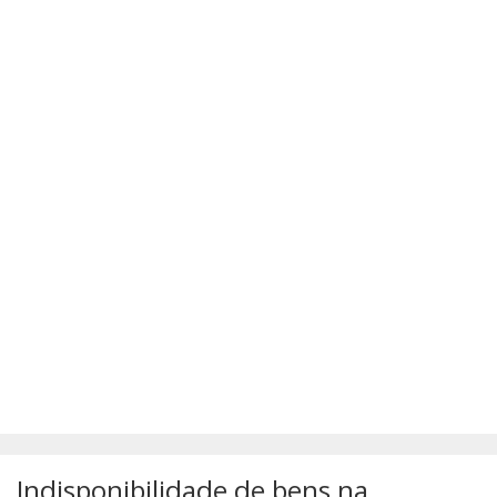
SÚMULAS
ATUALIZAÇÕES DOS LIVROS
Indisponibilidade de bens na