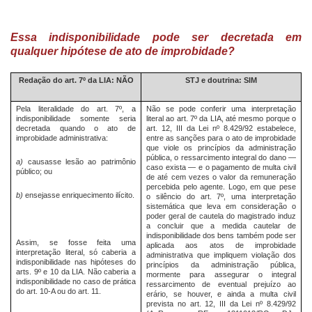
Essa indisponibilidade pode ser decretada em
qualquer hipótese de ato de improbidade?
Redação do art. 7º da LIA: NÃO
STJ e doutrina: SIM
Pela literalidade do art. 7º, a
Não se pode conferir uma interpretação
indisponibilidade somente seria
literal ao art. 7º da LIA, até mesmo porque o
decretada quando o ato de
art. 12, III da Lei nº 8.429/92 estabelece,
improbidade administrativa:
entre as sanções para o ato de improbidade
que viole os princípios da administração
pública, o ressarcimento integral do dano —
a)
causasse lesão ao patrimônio
caso exista — e o pagamento de multa civil
público; ou
de até cem vezes o valor da remuneração
percebida pelo agente. Logo, em que pese
b)
ensejasse enriquecimento ilícito.
o silêncio do art. 7º, uma interpretação
sistemática que leva em consideração o
poder geral de cautela do magistrado induz
a concluir que a medida cautelar de
indisponibilidade dos bens também pode ser
Assim, se fosse feita uma
aplicada aos atos de improbidade
interpretação literal, só caberia a
administrativa que impliquem violação dos
indisponibilidade nas hipóteses do
princípios da administração pública,
arts. 9º e 10 da LIA. Não caberia a
mormente para assegurar o integral
indisponibilidade no caso de prática
ressarcimento de eventual prejuízo ao
do art. 10-A ou do art. 11.
erário, se houver, e ainda a multa civil
prevista no art. 12, III da Lei nº 8.429/92