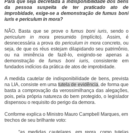
Para que seja decretada a indisponibilidade dos bens
da pessoa suspeita de ter praticado ato de
improbidade, exige-se a demonstração de fumus boni
iuris e periculum in mora?
NÃO. Basta que se prove o
fumus boni iuris
, sendo o
periculum in mora
presumido (implícito). Assim, é
desnecessária a prova do
periculum in mora
concreto, ou
seja, de que os réus estejam dilapidando seu patrimônio,
ou na iminência de fazê-lo, exigindo-se apenas a
demonstração de
fumus boni iuris
, consistente em
fundados indícios da prática de atos de improbidade.
A medida cautelar de indisponibilidade de bens, prevista
na LIA, consiste em uma
tutela de evidência
, de forma que
basta a comprovação da verossimilhança das alegações,
pois, pela própria natureza do bem protegido, o legislador
dispensou o requisito do perigo da demora.
Conforme explica o Ministro Mauro Campbell Marques, em
trechos de seu brilhante voto:
“as medidas cautelares, em regra, como tutelas