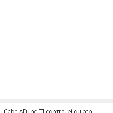
SÚMULAS
ATUALIZAÇÕES DOS LIVROS
Cabe ADI no TJ contra lei ou ato