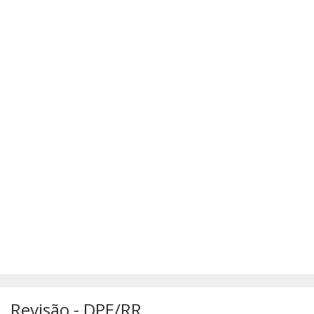
SÚMULAS
ATUALIZAÇÕES DOS LIVROS
Revisão - DPE/RR