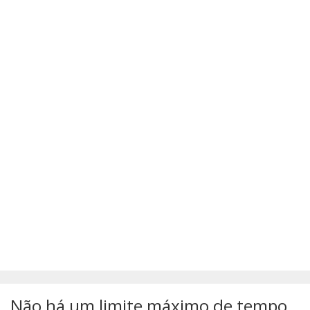
SÚMULAS
ATUALIZAÇÕES DOS LIVROS
Não há um limite máximo de tempo