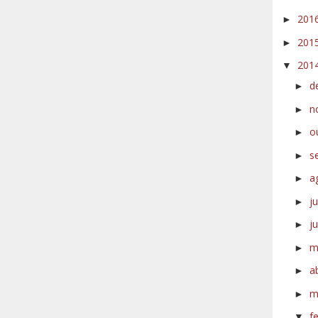
201
►
201
►
201
▼
d
►
n
►
o
►
s
►
a
►
j
►
j
►
m
►
a
►
m
►
f
▼