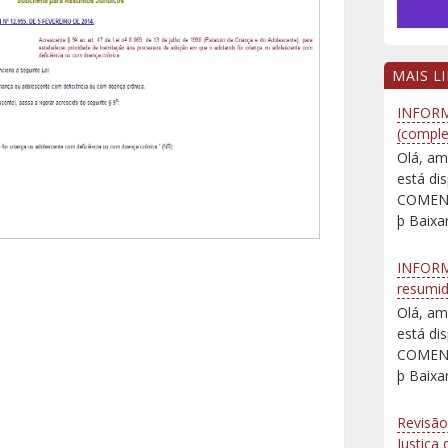
MAIS L
INFORM
(comple
Olá, am
está d
COMENT
þ Baixar
INFORM
resumi
Olá, am
está d
COMENT
þ Baixar
Revisão
Justiça