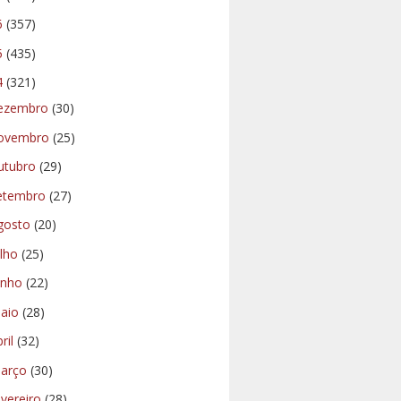
6
(357)
5
(435)
4
(321)
ezembro
(30)
ovembro
(25)
utubro
(29)
etembro
(27)
gosto
(20)
ulho
(25)
unho
(22)
aio
(28)
bril
(32)
arço
(30)
evereiro
(28)