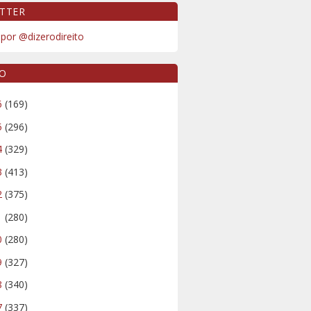
TTER
por @dizerodireito
VO
6
(169)
5
(296)
4
(329)
3
(413)
2
(375)
1
(280)
0
(280)
9
(327)
8
(340)
7
(337)