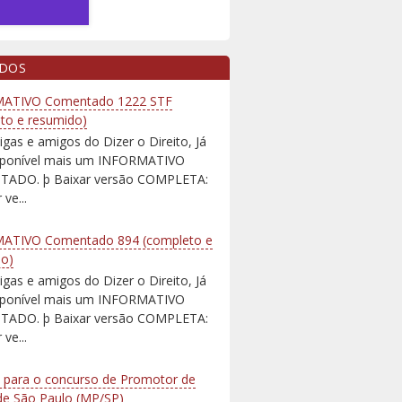
IDOS
ATIVO Comentado 1222 STF
to e resumido)
igas e amigos do Dizer o Direito, Já
isponível mais um INFORMATIVO
ADO. þ Baixar versão COMPLETA:
 ve...
ATIVO Comentado 894 (completo e
do)
igas e amigos do Dizer o Direito, Já
isponível mais um INFORMATIVO
ADO. þ Baixar versão COMPLETA:
 ve...
 para o concurso de Promotor de
 de São Paulo (MP/SP)