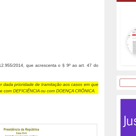
 12.955/2014, que acrescenta o § 9º ao art. 47 do
r dada prioridade de tramitação aos casos em que
cente com DEFICIÊNCIA ou com DOENÇA CRÔNICA.