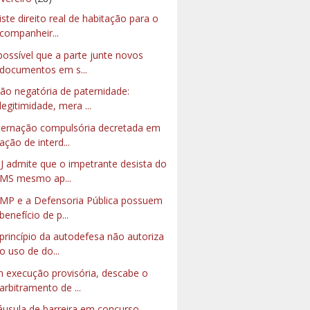
iste direito real de habitação para o
companheir...
possível que a parte junte novos
documentos em s...
ão negatória de paternidade:
legitimidade, mera ...
ternação compulsória decretada em
ação de interd...
J admite que o impetrante desista do
MS mesmo ap...
MP e a Defensoria Pública possuem
benefício de p...
princípio da autodefesa não autoriza
o uso de do...
 execução provisória, descabe o
arbitramento de ...
áusula de barreira em concurso