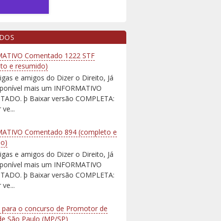
IDOS
ATIVO Comentado 1222 STF
to e resumido)
igas e amigos do Dizer o Direito, Já
isponível mais um INFORMATIVO
ADO. þ Baixar versão COMPLETA:
 ve...
ATIVO Comentado 894 (completo e
do)
igas e amigos do Dizer o Direito, Já
isponível mais um INFORMATIVO
ADO. þ Baixar versão COMPLETA:
 ve...
 para o concurso de Promotor de
 de São Paulo (MP/SP)