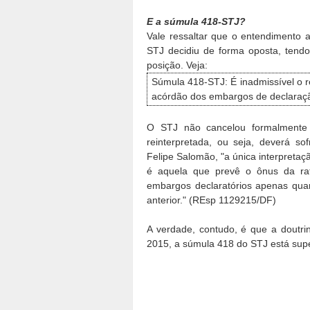
E a súmula 418-STJ?
Vale ressaltar que o entendimento 
STJ decidiu de forma oposta, tendo
posição. Veja:
Súmula 418-STJ: É inadmissível o r
acórdão dos embargos de declaração
O STJ não cancelou formalmente
reinterpretada, ou seja, deverá so
Felipe Salomão, "a única interpreta
é aquela que prevê o ônus da rat
embargos declaratórios apenas qua
anterior." (REsp 1129215/DF)
A verdade, contudo, é que a doutr
2015, a súmula 418 do STJ está sup