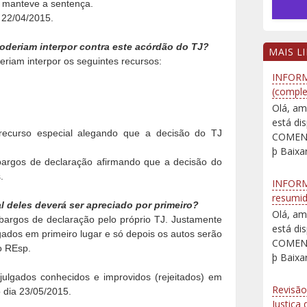
e manteve a sentença.
 22/04/2015.
oderiam interpor contra este acórdão do TJ?
MAIS L
riam interpor os seguintes recursos:
INFORM
(comple
Olá, am
está d
 recurso especial alegando que a decisão do TJ
COMENT
þ Baixar
argos de declaração afirmando que a decisão do
.
INFORM
resumi
l deles deverá ser apreciado por primeiro?
Olá, am
argos de declaração pelo próprio TJ. Justamente
está d
gados em primeiro lugar e só depois os autos serão
COMENT
o REsp.
þ Baixar
ulgados conhecidos e improvidos (rejeitados) em
Revisão
 dia 23/05/2015.
Justiça