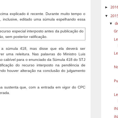
201
►
acima explicado é recente. Durante muito tempo o
201
▼
, inclusive, editado uma súmula espelhando essa
d
▼
Gr
ecurso especial interposto antes da publicação do
, sem posterior ratificação.
Le
 a súmula 418, mas disse que ela deverá ser
Le
frer uma releitura. Nas palavras do Ministro Luis
ção cabível para o enunciado da Súmula 418 do STJ
ificação do recurso interposto na pendência de
No
ndo houver alteração na conclusão do julgamento
Pu
ina sustenta que, com a entrada em vigor do CPC
erada.
Le
IN
IN