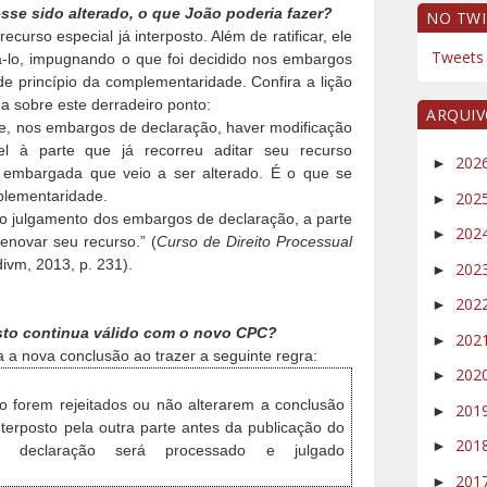
se sido alterado, o que João poderia fazer?
NO TWI
recurso especial já interposto. Além de ratificar, ele
Tweets 
-lo, impugnando o que foi decidido nos embargos
e princípio da complementaridade. Confira a lição
a sobre este derradeiro ponto:
ARQUI
 de, nos embargos de declaração, haver modificação
el à parte que já recorreu aditar seu recurso
202
►
o embargada que veio a ser alterado. É o que se
mplementaridade.
202
►
no julgamento dos embargos de declaração, a parte
202
►
renovar seu recurso.” (
Curso de Direito Processual
divm, 2013, p. 231).
202
►
202
►
to continua válido com o novo CPC?
202
►
 a nova conclusão ao trazer a seguinte regra:
202
►
 forem rejeitados ou não alterarem a conclusão
201
►
nterposto pela outra parte antes da publicação do
201
►
 declaração será processado e julgado
201
►