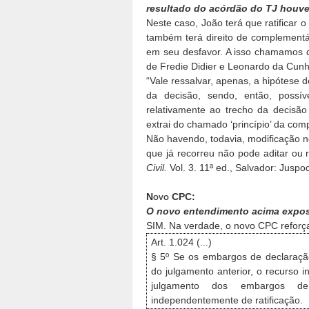
resultado do acórdão do TJ houves
Neste caso, João terá que ratificar o 
também terá direito de complementá
em seu desfavor. A isso chamamos d
de Fredie Didier e Leonardo da Cunh
“Vale ressalvar, apenas, a hipótese
da decisão, sendo, então, possív
relativamente ao trecho da decisã
extrai do chamado ‘princípio’ da co
Não havendo, todavia, modificação 
que já recorreu não pode aditar ou 
Civil.
Vol. 3. 11ª ed., Salvador: Juspo
Novo CPC:
O novo entendimento acima expos
SIM. Na verdade, o novo CPC reforça
Art. 1.024 (...)
§ 5º Se os embargos de declaração
do julgamento anterior, o recurso i
julgamento dos embargos de
independentemente de ratificação.