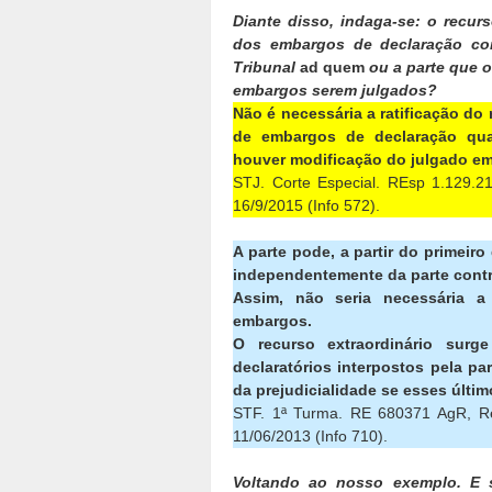
Diante disso, indaga-se: o recur
dos embargos de declaração co
Tribunal
ad quem
ou a parte que o 
embargos serem julgados?
Não é necessária a ratificação do
de embargos de declaração qua
houver modificação do julgado e
STJ. Corte Especial. REsp 1.129.21
16/9/2015 (Info 572).
A parte pode, a partir do primeiro
independentemente da parte contrá
Assim, não seria necessária a
embargos.
O recurso extraordinário sur
declaratórios interpostos pela pa
da prejudicialidade se esses últi
STF. 1ª Turma. RE 680371 AgR, Rel
11/06/2013 (Info 710).
Voltando ao nosso exemplo. E 