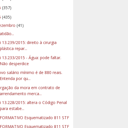
6
(357)
5
(435)
ezembro
(41)
atidão...
i 13.239/2015: direito à cirurgia
plástica repar...
i 13.233/2015 - Água: pode faltar.
Não desperdice
vo salário mínimo é de 880 reais.
Entenda por qu...
rgação da mora em contrato de
arrendamento merca...
i 13.228/2015: altera o Código Penal
para estabe...
FORMATIVO Esquematizado 811 STF
FORMATIVO Esquematizado 811 STF