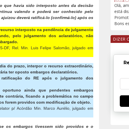
Olá, am
so que havia sido interposto antes da decisão
está di
ntinua valendo e poderá ser conhecido pelo
Promoto
ajuizou deverá ratificá-lo (confirmá-lo) após os
Bons est
 recurso interposto na pendência de julgamento
ndo, pelo julgamento dos aclaratórios, não
DIZER 
mbargado.
5-DF, Rel. Min. Luis Felipe Salomão, julgado em
Re
 dia do prazo, interpor o recurso extraordinário,
ria ter oposto embargos declaratórios.
 ratificação do RE após o julgamento dos
ge oportuno ainda que pendentes embargos
rte contrária, ficando a problemática no campo
mos forem providos com modificação de objeto.
ator p/ Acórdão Min. Marco Aurélio, julgado em
se os embargos tivessem sido providos e o