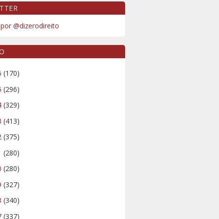
TTER
por @dizerodireito
VO
6
(170)
5
(296)
4
(329)
3
(413)
2
(375)
1
(280)
0
(280)
9
(327)
8
(340)
7
(337)