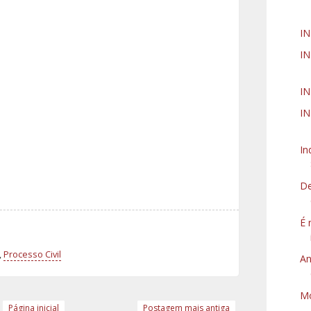
IN
IN
IN
IN
In
De
É 
,
Processo Civil
An
Mo
Página inicial
Postagem mais antiga