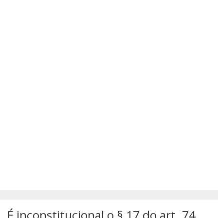
SÚMULAS
ATUALIZAÇÕES DOS LIVROS
É inconstitucional o § 17 do art. 74