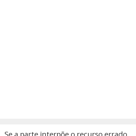
SÚMULAS
ATUALIZAÇÕES DOS LIVROS
Se a parte interpõe o recurso errado,