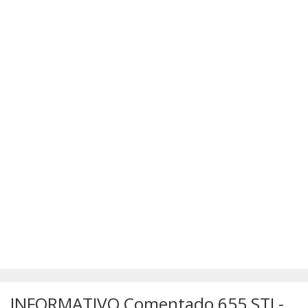
SÚMULAS
ATUALIZAÇÕES DOS LIVROS
INFORMATIVO Comentado 655 STJ -