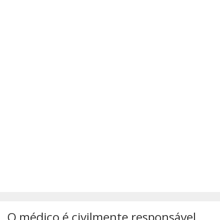
SÚMULAS
ATUALIZAÇÕES DOS LIVROS
O médico é civilmente responsável