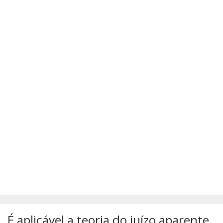
SÚMULAS
ATUALIZAÇÕES DOS LIVROS
É aplicável a teoria do juízo aparente