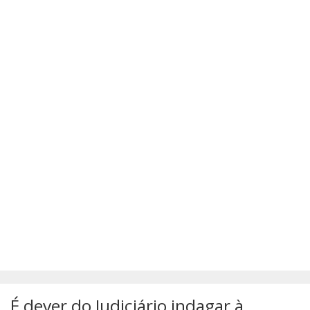
SÚMULAS
ATUALIZAÇÕES DOS LIVROS
É dever do Judiciário indagar à