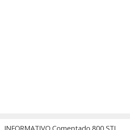
SÚMULAS
ATUALIZAÇÕES DOS LIVROS
INFORMATIVO Comentado 800 STJ