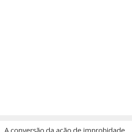
SÚMULAS
ATUALIZAÇÕES DOS LIVROS
A conversão da ação de improbidade