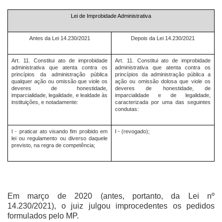
Lei de Improbidade Administrativa
Antes da Lei 14.230/2021
Depois da Lei 14.230/2021
Art. 11. Constitui ato de improbidade
Art. 11. Constitui ato de improbidade
administrativa que atenta contra os
administrativa que atenta contra os
princípios da administração pública
princípios da administração pública a
qualquer ação ou omissão que viole os
ação ou omissão dolosa que viole os
deveres de honestidade,
deveres de honestidade, de
imparcialidade, legalidade, e lealdade às
imparcialidade e de legalidade,
instituições, e notadamente:
caracterizada por uma das seguintes
condutas:
I - praticar ato visando fim proibido em
I - (revogado);
lei ou regulamento ou diverso daquele
previsto, na regra de competência;
Em março de 2020 (antes, portanto, da Lei nº
14.230/2021), o juiz julgou improcedentes os pedidos
formulados pelo MP.