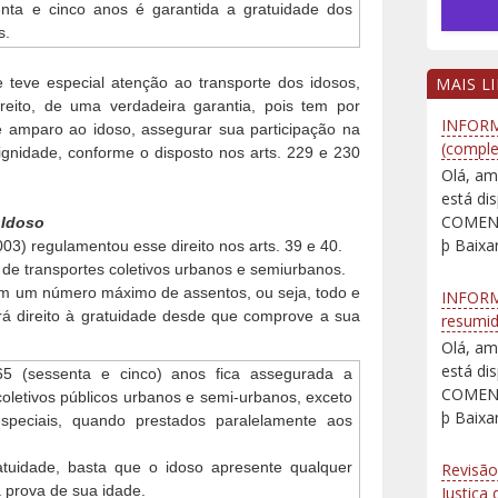
nta e cinco anos é garantida a gratuidade dos
s.
te teve especial atenção ao transporte dos idosos,
MAIS L
reito, de uma verdadeira garantia, pois tem por
INFORM
 de amparo ao idoso, assegurar sua participação na
(comple
gnidade, conforme o disposto nos arts. 229 e 230
Olá, am
está d
COMENT
 Idoso
þ Baixar
003) regulamentou esse direito nos arts. 39 e 40.
 de transportes coletivos urbanos e semiurbanos.
sem um número máximo de assentos, ou seja, todo e
INFORM
rá direito à gratuidade desde que comprove a sua
resumi
Olá, am
está d
65 (sessenta e cinco) anos fica assegurada a
COMENT
coletivos públicos urbanos e semi-urbanos, exceto
þ Baixar
especiais, quando prestados paralelamente aos
atuidade, basta que o idoso apresente qualquer
Revisão
 prova de sua idade.
Justiça