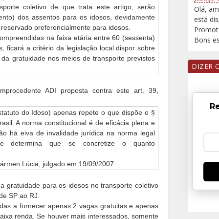
porte coletivo de que trata este artigo, serão
Olá, am
ento) dos assentos para os idosos, devidamente
está di
e reservado preferencialmente para idosos.
Promoto
ompreendidas na faixa etária entre 60 (sessenta)
Bons est
 ficará a critério da legislação local dispor sobre
 da gratuidade nos meios de transporte previstos
DIZER 
improcedente ADI proposta contra este art. 39,
Re
statuto do Idoso) apenas repete o que dispõe o §
asil. A norma constitucional é de eficácia plena e
não há eiva de invalidade jurídica na norma legal
e determina que se concretize o quanto
 Cármen Lúcia, julgado em 19/09/2007.
 a gratuidade para os idosos no transporte coletivo
 de SP ao RJ.
das a fornecer apenas 2 vagas gratuitas e apenas
aixa renda. Se houver mais interessados, somente