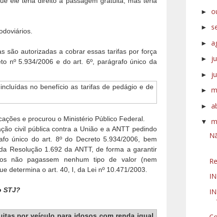
e ele teria direito à passagem gratuita, mas teria
o
►
s
►
rodoviários.
a
►
 são autorizadas a cobrar essas tarifas por força
j
►
eto nº 5.934/2006 e do art. 6º, parágrafo único da
j
►
incluídas no benefício as tarifas de pedágio e de
m
►
a
►
ações e procurou o Ministério Público Federal.
m
▼
ção civil pública contra a União e a ANTT pedindo
Nã
afo único do art. 8º do Decreto 5.934/2006, bem
 da Resolução 1.692 da ANTT, de forma a garantir
nos não pagassem nenhum tipo de valor (nem
Re
e determina o art. 40, I, da Lei nº 10.471/2003.
IN
o STJ?
IN
uitas por veículo para idosos com renda igual
Co