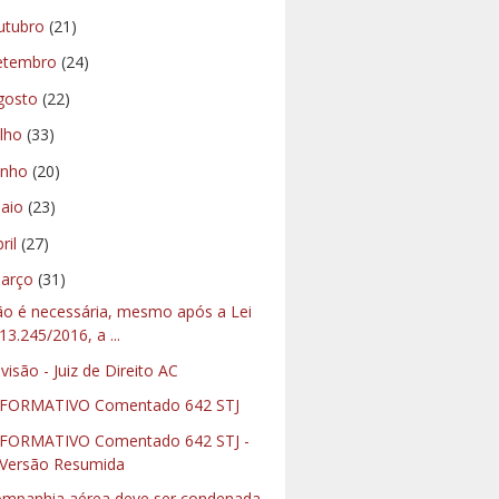
utubro
(21)
etembro
(24)
gosto
(22)
ulho
(33)
unho
(20)
aio
(23)
bril
(27)
arço
(31)
o é necessária, mesmo após a Lei
13.245/2016, a ...
visão - Juiz de Direito AC
FORMATIVO Comentado 642 STJ
FORMATIVO Comentado 642 STJ -
Versão Resumida
mpanhia aérea deve ser condenada