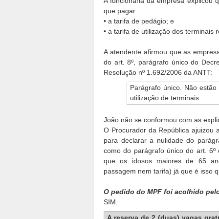
A funcionária da empresa explicou qu
que pagar:
• a tarifa de pedágio; e
• a tarifa de utilização dos terminais 
A atendente afirmou que as empresas
do art. 8º, parágrafo único do Decr
Resolução nº 1.692/2006 da ANTT:
Parágrafo único. Não estão 
utilização de terminais.
João não se conformou com as explic
O Procurador da República ajuizou a
para declarar a nulidade do parágr
como do parágrafo único do art. 6º
que os idosos maiores de 65 a
passagem nem tarifa) já que é isso qu
O pedido do MPF foi acolhido pel
SIM.
A reserva de 2 (duas) vagas grat