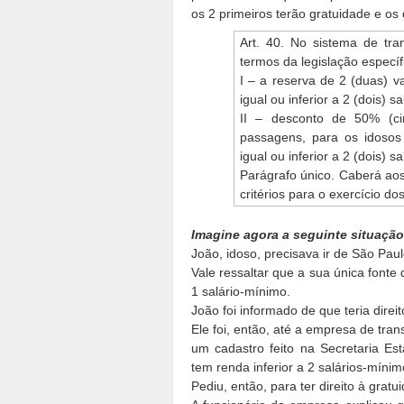
os 2 primeiros terão gratuidade e o
Art. 40. No sistema de tran
termos da legislação específ
I – a reserva de 2 (duas) v
igual ou inferior a 2 (dois) s
II – desconto de 50% (ci
passagens, para os idosos
igual ou inferior a 2 (dois) s
Parágrafo único. Caberá ao
critérios para o exercício dos 
Imagine agora a seguinte situação
João, idoso, precisava ir de São Paul
Vale ressaltar que a sua única fonte
1 salário-mínimo.
João foi informado de que teria direi
Ele foi, então, até a empresa de tran
um cadastro feito na Secretaria Es
tem renda inferior a 2 salários-mínim
Pediu, então, para ter direito à gratu