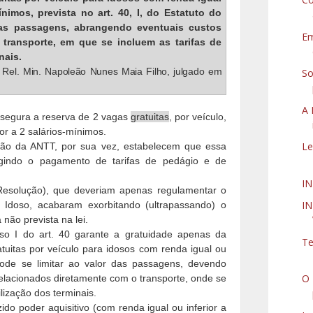
ínimos, prevista no art. 40, I, do Estatuto do
das passagens, abrangendo eventuais custos
Em
transporte, em que se incluem as tarifas de
nais.
 Rel. Min. Napoleão Nunes Maia Filho, julgado em
So
A 
assegura a reserva de 2 vagas
gratuitas
,
por veículo,
or a 2 salários-mínimos.
Le
ção da ANTT, por sua vez, estabelecem que essa
igindo o pagamento de tarifas de pedágio e de
I
Resolução), que deveriam apenas regulamentar o
IN
o Idoso, acabaram exorbitando (ultrapassando) o
 não prevista na lei.
iso I do art. 40 garante a gratuidade apenas da
Te
tuitas por veículo para idosos com renda igual ou
pode se limitar ao valor das passagens, devendo
O 
elacionados diretamente com o transporte, onde se
ilização dos terminais.
do poder aquisitivo (com renda igual ou inferior a