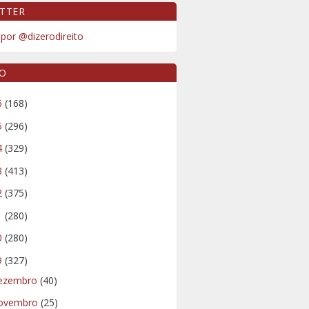
TTER
por @dizerodireito
VO
6
(168)
5
(296)
4
(329)
3
(413)
2
(375)
1
(280)
0
(280)
9
(327)
ezembro
(40)
ovembro
(25)