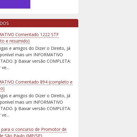
IDOS
ATIVO Comentado 1222 STF
to e resumido)
igas e amigos do Dizer o Direito, Já
isponível mais um INFORMATIVO
ADO. þ Baixar versão COMPLETA:
 ve...
ATIVO Comentado 894 (completo e
do)
igas e amigos do Dizer o Direito, Já
isponível mais um INFORMATIVO
ADO. þ Baixar versão COMPLETA:
 ve...
 para o concurso de Promotor de
 de São Paulo (MP/SP)