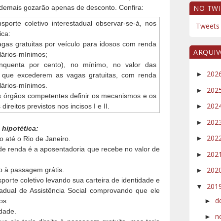
s demais gozarão apenas de desconto. Confira:
NO TWI
sporte coletivo interestadual observar-se-á, nos
Tweets 
ica:
agas gratuitas por veículo para idosos com renda
ARQUI
alários-mínimos;
nquenta por cento), no mínimo, no valor das
202
►
 que excederem as vagas gratuitas, com renda
alários-mínimos.
202
►
s órgãos competentes definir os mecanismos e os
202
direitos previstos nos incisos I e II.
►
202
►
 hipotética:
202
►
o até o Rio de Janeiro.
 de renda é a aposentadoria que recebe no valor de
202
►
202
to à passagem grátis.
►
sporte coletivo levando sua carteira de identidade e
201
▼
tadual de Assistência Social comprovando que ele
d
os.
►
idade.
n
►