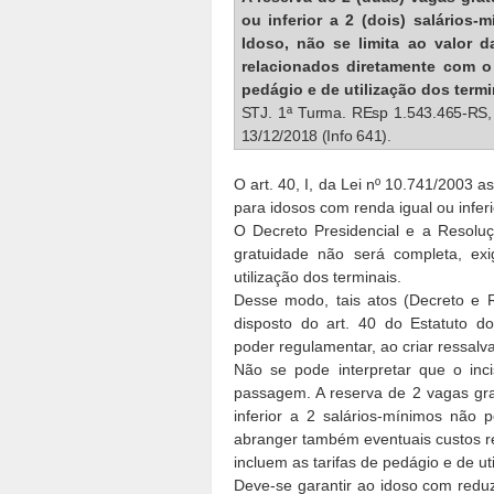
ou inferior a 2 (dois) salários-m
Idoso, não se limita ao valor 
relacionados diretamente com o 
pedágio e de utilização dos termi
STJ. 1ª Turma. REsp 1.543.465-RS,
13/12/2018 (Info 641).
O art. 40, I, da Lei nº 10.741/2003 
para idosos com renda igual ou inferi
O Decreto Presidencial e a Resolu
gratuidade não será completa, ex
utilização dos terminais.
Desse modo, tais atos (Decreto e 
disposto do art. 40 do Estatuto d
poder regulamentar, ao criar ressalva
Não se pode interpretar que o inc
passagem. A reserva de 2 vagas gra
inferior a 2 salários-mínimos não 
abranger também eventuais custos r
incluem as tarifas de pedágio e de ut
Deve-se garantir ao idoso com reduzi