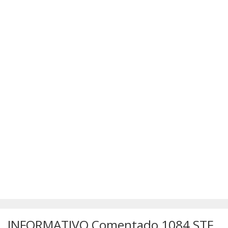
SÚMULAS
ATUALIZAÇÕES DOS LIVROS
INFORMATIVO Comentado 1084 STF