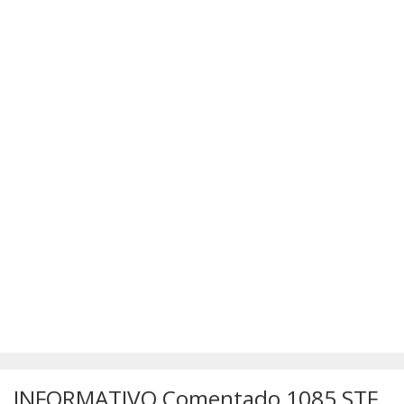
SÚMULAS
ATUALIZAÇÕES DOS LIVROS
INFORMATIVO Comentado 1085 STF